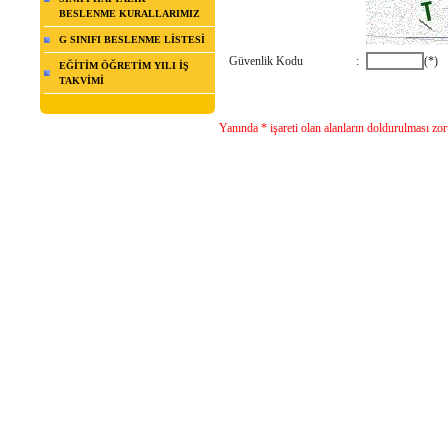
BESLENME KURALLARIMIZ
G SINIFI BESLENME LİSTESİ
Güvenlik Kodu
:
(*)
EĞİTİM ÖĞRETİM YILI İŞ
TAKVİMİ
Yanında * işareti olan alanların doldurulması zo