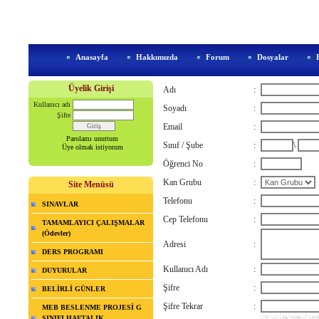
Anasayfa
Hakkımızda
Forum
Dosyalar
Üyelik Girişi
Adı
:
Kullanıcı adı
Soyadı
:
Şifre
Email
:
Parolamı unuttum
Sınıf / Şube
:
\
Üye olmak istiyorum
Öğrenci No
:
Kan Grubu
:
Site Menüsü
Telefonu
:
SINAVLAR
Cep Telefonu
:
TAMAMLAYICI ÇALIŞMALAR
(Ödevler)
Adresi
:
DERS PROGRAMI
Kullanıcı Adı
:
DUYURULAR
Şifre
:
BELİRLİ GÜNLER
Şifre Tekrar
:
MEB BESLENME PROJESİ G
SINIFI HAFTALIK