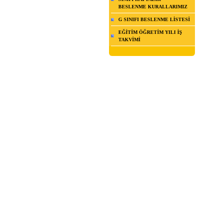
BESLENME KURALLARIMIZ
G SINIFI BESLENME LİSTESİ
EĞİTİM ÖĞRETİM YILI İŞ
TAKVİMİ