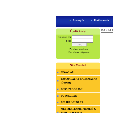
Anasayfa
Hakkımızda
BAKAL
Üyelik Girişi
Kullanıcı adı
Şifre
Parolamı unuttum
Üye olmak istiyorum
1/
Site Menüsü
SINAVLAR
TAMAMLAYICI ÇALIŞMALAR
(Ödevler)
DERS PROGRAMI
DUYURULAR
BELİRLİ GÜNLER
MEB BESLENME PROJESİ G
SINIFI HAFTALIK