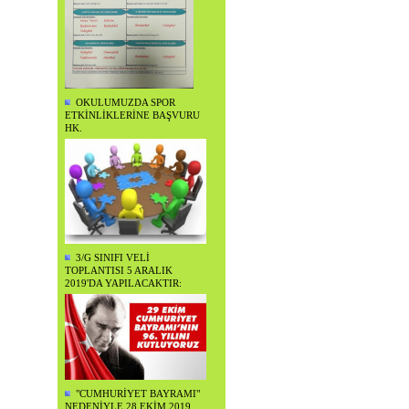
OKULUMUZDA SPOR
ETKİNLİKLERİNE BAŞVURU
HK.
3/G SINIFI VELİ
TOPLANTISI 5 ARALIK
2019'DA YAPILACAKTIR:
"CUMHURİYET BAYRAMI"
NEDENİYLE 28 EKİM 2019