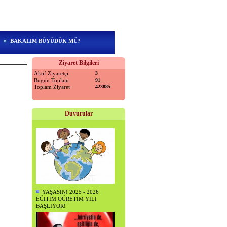
BAKALIM BÜYÜDÜK MÜ?
Ziyaret Bilgileri
Aktif Ziyaretçi
3
Bugün Toplam
91
Toplam Ziyaret
423885
Duyurular
YAŞASIN! 2025 - 2026
EĞİTİM ÖĞRETİM YILI
BAŞLIYOR!