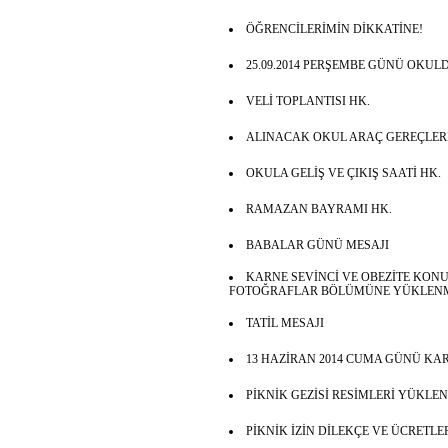
ÖĞRENCİLERİMİN DİKKATİNE!
25.09.2014 PERŞEMBE GÜNÜ OKUL
VELİ TOPLANTISI HK.
ALINACAK OKUL ARAÇ GEREÇLERİ 
OKULA GELİŞ VE ÇIKIŞ SAATİ HK.
RAMAZAN BAYRAMI HK.
BABALAR GÜNÜ MESAJI
KARNE SEVİNCİ VE OBEZİTE KONU
FOTOĞRAFLAR BÖLÜMÜNE YÜKLENM
TATİL MESAJI
13 HAZİRAN 2014 CUMA GÜNÜ KAR
PİKNİK GEZİSİ RESİMLERİ YÜKLE
PİKNİK İZİN DİLEKÇE VE ÜCRETLE