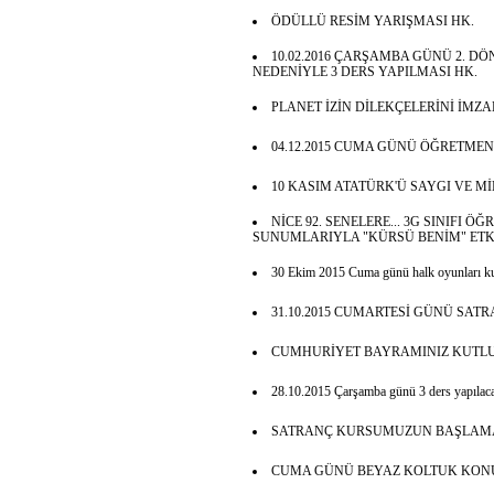
ÖDÜLLÜ RESİM YARIŞMASI HK.
10.02.2016 ÇARŞAMBA GÜNÜ 2. 
NEDENİYLE 3 DERS YAPILMASI HK.
PLANET İZİN DİLEKÇELERİNİ İMZ
04.12.2015 CUMA GÜNÜ ÖĞRETMEN
10 KASIM ATATÜRK'Ü SAYGI VE M
NİCE 92. SENELERE... 3G SINIFI
SUNUMLARIYLA "KÜRSÜ BENİM" ETK
30 Ekim 2015 Cuma günü halk oyunları k
31.10.2015 CUMARTESİ GÜNÜ SAT
CUMHURİYET BAYRAMINIZ KUTLU
28.10.2015 Çarşamba günü 3 ders yapılaca
SATRANÇ KURSUMUZUN BAŞLAMA
CUMA GÜNÜ BEYAZ KOLTUK KONU