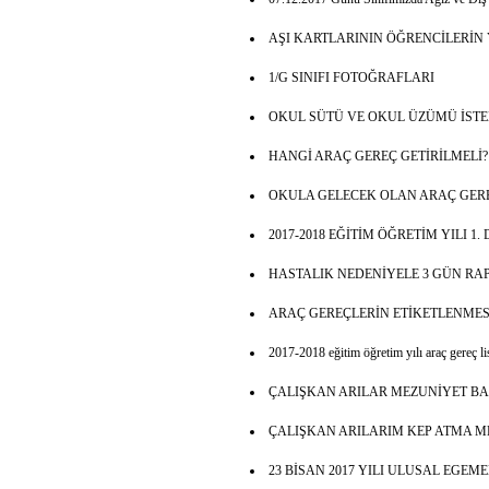
AŞI KARTLARININ ÖĞRENCİLERİ
1/G SINIFI FOTOĞRAFLARI
OKUL SÜTÜ VE OKUL ÜZÜMÜ İSTE
HANGİ ARAÇ GEREÇ GETİRİLMELİ?
OKULA GELECEK OLAN ARAÇ GER
2017-2018 EĞİTİM ÖĞRETİM YILI 1
HASTALIK NEDENİYELE 3 GÜN R
ARAÇ GEREÇLERİN ETİKETLENMES
2017-2018 eğitim öğretim yılı araç gereç li
ÇALIŞKAN ARILAR MEZUNİYET B
ÇALIŞKAN ARILARIM KEP ATMA M
23 BİSAN 2017 YILI ULUSAL EGE