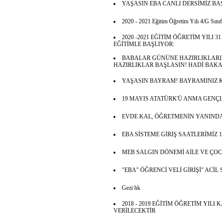
YAŞASIN EBA CANLI DERSİMİZ BA
2020 - 2021 Eğitim Öğretim Yılı 4/G Sınıfı
2020 -2021 EĞİTİM ÖĞRETİM YILI 
EĞİTİMLE BAŞLIYOR:
BABALAR GÜNÜNE HAZIRLIKLARI
HAZIRLIKLAR BAŞLASIN! HADİ BAK
YAŞASIN BAYRAM! BAYRAMINIZ 
19 MAYIS ATATÜRK'Ü ANMA GENÇ
EVDE KAL, ÖĞRETMENİN YANIND
EBA SİSTEME GİRİŞ SAATLERİMİZ 1
MEB SALGIN DÖNEMİ AİLE VE Ç
"EBA" ÖĞRENCİ VELİ GİRİŞİ" ACİ
Gezi hk
2018 - 2019 EĞİTİM ÖĞRETİM YILI
VERİLECEKTİR