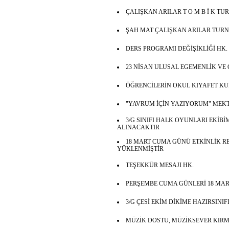
ÇALIŞKAN ARILAR T O M B İ K TU
ŞAH MAT ÇALIŞKAN ARILAR TUR
DERS PROGRAMI DEĞİŞİKLİĞİ HK.
23 NİSAN ULUSAL EGEMENLİK VE
ÖĞRENCİLERİN OKUL KIYAFET K
"YAVRUM İÇİN YAZIYORUM" MEKT
3/G SINIFI HALK OYUNLARI EKİBİ
ALINACAKTIR
18 MART CUMA GÜNÜ ETKİNLİK 
YÜKLENMİŞTİR
TEŞEKKÜR MESAJI HK.
PERŞEMBE CUMA GÜNLERİ 18 MAR
3/G ÇESİ EKİM DİKİME HAZIRSINI
MÜZİK DOSTU, MÜZİKSEVER KIRMI