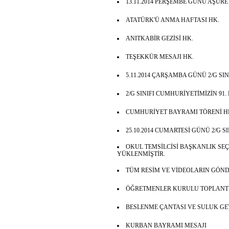
13.11.2014 PERŞEMBE GÜNÜ AŞURE
ATATÜRK'Ü ANMA HAFTASI HK.
ANITKABİR GEZİSİ HK.
TEŞEKKÜR MESAJI HK.
5.11.2014 ÇARŞAMBA GÜNÜ 2/G SIN
2/G SINIFI CUMHURİYETİMİZİN 
CUMHURİYET BAYRAMI TÖRENİ H
25.10.2014 CUMARTESİ GÜNÜ 2/G S
OKUL TEMSİLCİSİ BAŞKANLIK SE
YÜKLENMİŞTİR.
TÜM RESİM VE VİDEOLARIN GÖND
ÖĞRETMENLER KURULU TOPLANTIS
BESLENME ÇANTASI VE SULUK GET
KURBAN BAYRAMI MESAJI