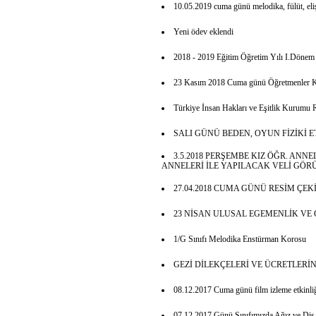
10.05.2019 cuma günü melodika, fülüt, eliş
Yeni ödev eklendi
2018 - 2019 Eğitim Öğretim Yılı I.Dönem 
23 Kasım 2018 Cuma günü Öğretmenler Kuru
Türkiye İnsan Hakları ve Eşitlik Kurumu
SALI GÜNÜ BEDEN, OYUN FİZİKİ E
3.5.2018 PERŞEMBE KIZ ÖĞR. ANNE
ANNELERİ İLE YAPILACAK VELİ GÖR
27.04.2018 CUMA GÜNÜ RESİM ÇEKİ
23 NİSAN ULUSAL EGEMENLİK VE
1/G Sınıfı Melodika Enstürman Korosu
GEZİ DİLEKÇELERİ VE ÜCRETLERİ
08.12.2017 Cuma günü film izleme etkinli
07.12.2017 Günü Sınıfımızda Ağız ve Diş S