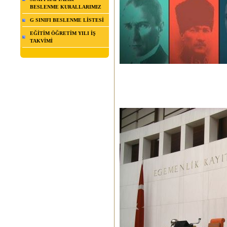
BESLENME KURALLARIMIZ
G SINIFI BESLENME LİSTESİ
EĞİTİM ÖĞRETİM YILI İŞ
TAKVİMİ