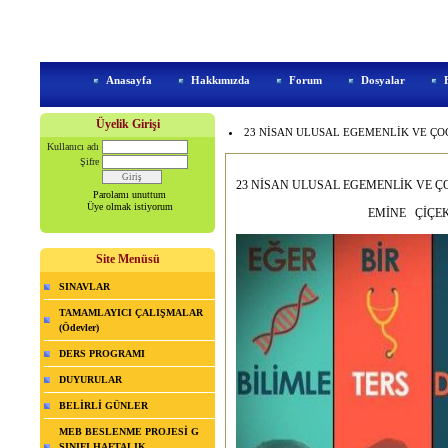
Anasayfa
Hakkımızda
Forum
Dosyalar
Üyelik Girişi
23 NİSAN ULUSAL EGEMENLİK VE ÇOC
Kullanıcı adı
Şifre
23 NİSAN ULUSAL EGEMENLİK VE 
Parolamı unuttum
Üye olmak istiyorum
EMİNE ÇİÇEK Ş
Site Menüsü
SINAVLAR
TAMAMLAYICI ÇALIŞMALAR
(Ödevler)
DERS PROGRAMI
DUYURULAR
BELİRLİ GÜNLER
MEB BESLENME PROJESİ G
SINIFI HAFTALIK