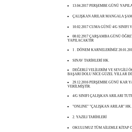
13.04.2017 PERŞEMBE GÜNÜ YAPIL
ÇALIŞKAN ARILAR MANGALA ŞA
10.02.2017 CUMA GÜNÜ 4/G SINIFI
08.02.2917 ÇARŞAMBA GÜNÜ ÖĞRE
YAPILACAKTIR
1 . DÖNEM KARNELERİMİZ 20.01.20
SINAV TARİHLERİ HK.
DEĞERLİ VELİLERİM VE SEVGİLİ 
BAŞARI DOLU NİCE GÜZEL YILLAR Dİ
29.12.2016 PERŞEMBE GÜNÜ KAR 
VERİLMİŞTİR.
4/G SINIFI ÇALIŞKAN ARILARI TU
"ONLINE" "ÇALIŞKAN ARILAR" HK.
2. YAZILI TARİHLERİ
OKULUMUZ TÜM AİLEMLE KİTAP 