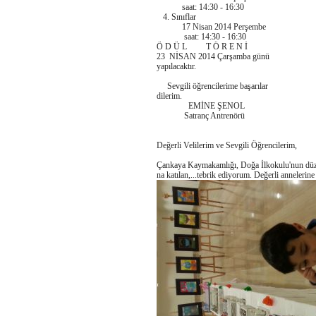
saat: 14:30 - 16:30
4. Sınıflar
17 Nisan 2014 Perşembe
saat: 14:30 - 16:30
Ö D Ü L T Ö R E N İ
23 NİSAN 2014 Çarşamba günü
yapılacaktır.
Sevgili öğrencilerime başarılar
dilerim.
EMİNE ŞENOL
Satranç Antrenörü
Değerli Velilerim ve Sevgili Öğrencilerim,
Çankaya Kaymakamlığı, Doğa İlkokulu'nun düz
na katılan,...tebrik ediyorum. Değerli annelerin