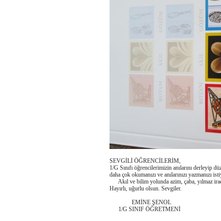
SEVGİLİ ÖĞRENCİLERİM,
1/G Sınıfı öğrencilerimizin anılarını derleyip dü
daha çok okumanızı ve anılarınızı yazmanızı is
Akıl ve bilim yolunda azim, çaba, yılmaz irade 
Hayırlı, uğurlu olsun. Sevgiler.
EMİNE ŞENOL
1/G SINIF ÖĞRETMENİ