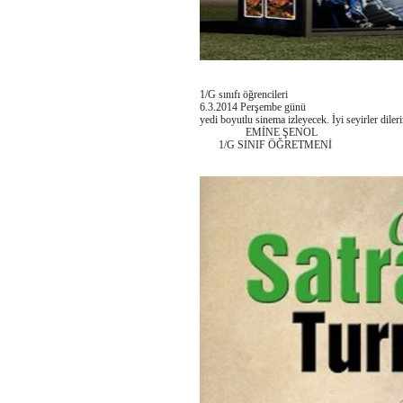
1/G sınıfı öğrencileri
6.3.2014 Perşembe günü
yedi boyutlu sinema izleyecek. İyi seyirler diler
EMİNE ŞENOL
1/G SINIF ÖĞRETMENİ