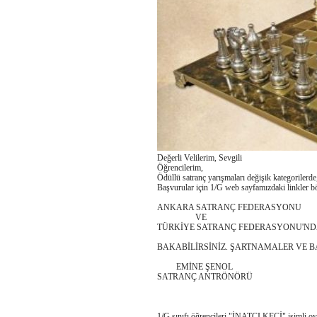
Değerli Velilerim, Sevgili
Öğrencilerim,
Ödüllü satranç yarışmaları değişik kategorilerde, 
Başvurular için 1/G web sayfamızdaki linkler 
ANKARA SATRANÇ FEDERASYONU
VE
TÜRKİYE SATRANÇ FEDERASYONU'N
BAKABİLİRSİNİZ. ŞARTNAMALER VE
EMİNE ŞENOL
SATRANÇ ANTRÖNÖRÜ
1/G sınıfı öğrencileri "İNATÇI KEÇİ" isimli oyu