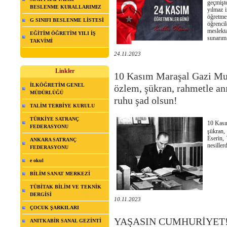
geçmişte
BESLENME KURALLARIMIZ
yılmaz i
öğretme
G SINIFI BESLENME LİSTESİ
öğrenci
meslekt
EĞİTİM ÖĞRETİM YILI İŞ
sunarı
TAKVİMİ
24.11.2023
Linkler
10 Kasım Maraşal Gazi Mus
İLKÖĞRETİM GENEL
özlem, şükran, rahmetle a
MÜDÜRLÜĞÜ
ruhu şad olsun!
TALİM TERBİYE KURULU
TÜRKİYE SATRANÇ
10 Kası
FEDERASYONU
şükran,
Eserin, 
ANKARA SATRANÇ
nesiller
FEDERASYONU
e okul
BİLİM SANAT MERKEZİ
TÜBİTAK BİLİM VE TEKNİK
DERGİSİ
10.11.2023
ÇOCUK ŞARKILARI
YAŞASIN CUMHURİYET!
ANITKABİR SANAL GEZİNTİ