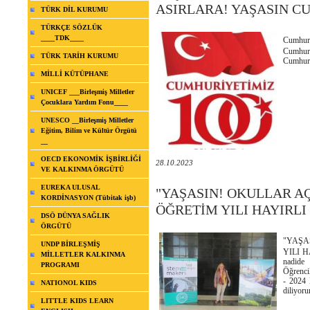
ASIRLARA! YAŞASIN C
TÜRK DİL KURUMU
TÜRKÇE SÖZLÜK
____TDK____
Cumhuriy
Cumhuri
TÜRK TARİH KURUMU
Cumhuri
MİLLİ KÜTÜPHANE
UNICEF ___Birleşmiş Milletler
Çocuklara Yardım Fonu____
UNESCO __Birleşmiş Milletler
Eğitim, Bilim ve Kültür Örgütü
__
OECD EKONOMİK İŞBİRLİĞİ
28.10.2023
VE KALKINMA ÖRGÜTÜ
EUREKA ULUSAL
"YAŞASIN! OKULLAR AÇI
KORDİNASYON (Tübitak işb)
ÖĞRETİM YILI HAYIRL
DSÖ DÜNYA SAĞLIK
ÖRGÜTÜ
"YAŞAS
UNDP BİRLEŞMİŞ
YILI H
MİLLETLER KALKINMA
nadide 
PROGRAMI
Öğrenci
- 2024 
NATIONOL KIDS
diliyoru
LITTLE KIDS LEARN