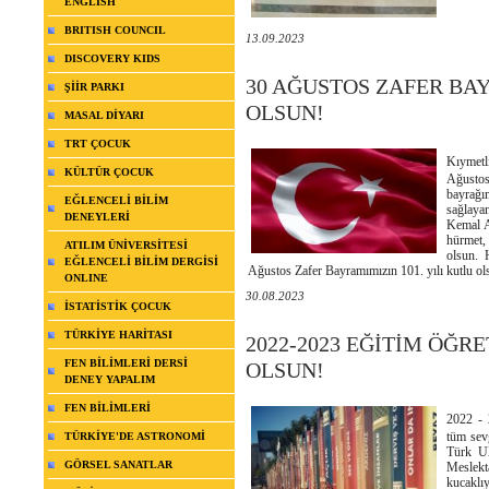
ENGLISH
BRITISH COUNCIL
13.09.2023
DISCOVERY KIDS
30 AĞUSTOS ZAFER BAY
ŞİİR PARKI
OLSUN!
MASAL DİYARI
TRT ÇOCUK
Kıymetli
KÜLTÜR ÇOCUK
Ağustos
bayrağı
EĞLENCELİ BİLİM
sağlaya
DENEYLERİ
Kemal A
hürmet,
ATILIM ÜNİVERSİTESİ
olsun. 
EĞLENCELİ BİLİM DERGİSİ
Ağustos Zafer Bayramımızın 101. yılı kutlu 
ONLINE
30.08.2023
İSTATİSTİK ÇOCUK
TÜRKİYE HARİTASI
2022-2023 EĞİTİM ÖĞR
FEN BİLİMLERİ DERSİ
OLSUN!
DENEY YAPALIM
FEN BİLİMLERİ
2022 - 
tüm sevg
TÜRKİYE'DE ASTRONOMİ
Türk Ul
GÖRSEL SANATLAR
Meslekt
kucaklı