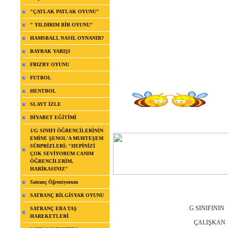
"ÇATLAK PATLAK OYUNU"
" YILDIRIM BİR OYUNU"
HAMSBALL NASIL OYNANIR?
BAYRAK YARIŞI
FRIZBY OYUNU
FUTBOL
HENTBOL
SLAYT İZLE
DİYABET EĞİTİMİ
1/G SINIFI ÖĞRENCİLERİNİN
EMİNE ŞENOL'A MUHTEŞEM
SÜRPRİZLERİ; "HEPİNİZİ
ÇOK SEVİYORUM CANIM
ÖĞRENCİLERİM,
HARİKASINIZ"
Satranç Öğreniyorum
SATRANÇ BİLGİSYAR OYUNU
G SINIFININ
SATRANÇ EBA TAŞ
HAREKETLERİ
ÇALIŞKAN