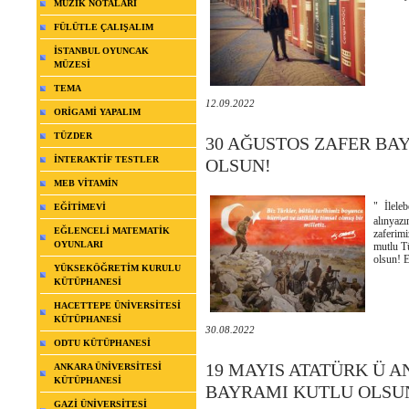
MÜZİK NOTALARI
FÜLÜTLE ÇALIŞALIM
İSTANBUL OYUNCAK
MÜZESİ
TEMA
12.09.2022
ORİGAMİ YAPALIM
TÜZDER
30 AĞUSTOS ZAFER BAY
İNTERAKTİF TESTLER
OLSUN!
MEB VİTAMİN
" İlele
EĞİTİMEVİ
alınyaz
EĞLENCELİ MATEMATİK
zaferim
OYUNLARI
mutlu T
olsun
YÜKSEKÖĞRETİM KURULU
KÜTÜPHANESİ
HACETTEPE ÜNİVERSİTESİ
KÜTÜPHANESİ
30.08.2022
ODTU KÜTÜPHANESİ
19 MAYIS ATATÜRK Ü A
ANKARA ÜNİVERSİTESİ
KÜTÜPHANESİ
BAYRAMI KUTLU OLSU
GAZİ ÜNİVERSİTESİ