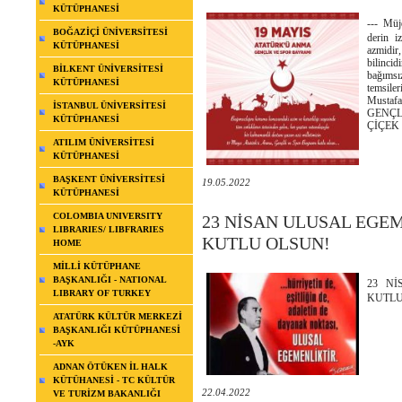
KÜTÜPHANESİ
--- Müj
BOĞAZİÇİ ÜNİVERSİTESİ
derin i
KÜTÜPHANESİ
azmidir
bilinci
BİLKENT ÜNİVERSİTESİ
bağımsı
KÜTÜPHANESİ
temsile
Musta
İSTANBUL ÜNİVERSİTESİ
GENÇ
KÜTÜPHANESİ
ÇİÇEK
ATILIM ÜNİVERSİTESİ
KÜTÜPHANESİ
BAŞKENT ÜNİVERSİTESİ
19.05.2022
KÜTÜPHANESİ
COLOMBIA UNIVERSITY
23 NİSAN ULUSAL EGE
LIBRARIES/ LIBFRARIES
KUTLU OLSUN!
HOME
MİLLİ KÜTÜPHANE
BAŞKANLIĞI - NATIONAL
23 N
LIBRARY OF TURKEY
KUTLU
ATATÜRK KÜLTÜR MERKEZİ
BAŞKANLIĞI KÜTÜPHANESİ
-AYK
ADNAN ÖTÜKEN İL HALK
KÜTÜHANESİ - TC KÜLTÜR
22.04.2022
VE TURİZM BAKANLIĞI