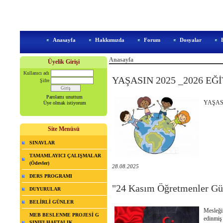
Anasayfa
Hakkımızda
Forum
Dosyalar
Anasayfa
Üyelik Girişi
Kullanıcı adı
YAŞASIN 2025 _2026 E
Şifre
Parolamı unuttum
YAŞASI
Üye olmak istiyorum
Site Menüsü
SINAVLAR
TAMAMLAYICI ÇALIŞMALAR
(Ödevler)
28.08.2025
DERS PROGRAMI
"24 Kasım Öğretmenler Gü
DUYURULAR
BELİRLİ GÜNLER
Mesleği
MEB BESLENME PROJESİ G
edinmiş
SINIFI HAFTALIK