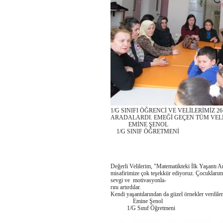
1/G SINIFI ÖĞRENCİ VE VELİLERİMİZ 
ARADALARDI. EMEĞİ GEÇEN TÜM VEL
EMİNE ŞENOL
1/G SINIF ÖĞRETMENİ
Değerli Velilerim, "Matematikteki İlk Yaşantı A
misafirimize çok teşekkür ediyoruz. Çocuklarım
sevgi ve motivasyonla-
rını artırdılar.
Kendi yaşantılarından da güzel örnekler verdiler
Emine Şenol
1/G Sınıf Öğretmeni