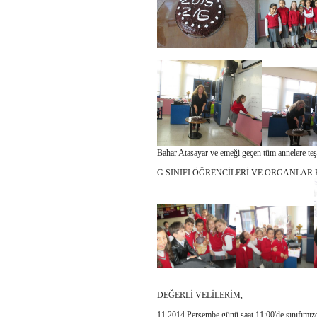
Bahar Atasayar ve emeği geçen tüm annelere te
G SINIFI ÖĞRENCİLERİ VE ORGANLA
DEĞERLİ VELİLERİM,
11.2014 Perşembe günü saat 11:00'de sınıfımı