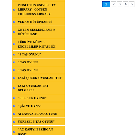
1
2
3
4
5
PRINCETON UNIVERSITY
LIBRARY - COTSEN
CHILDRENS LIBRARY
VEKAM KÜTÜPHANESİ
GETEM SESLENDİRME e-
KÜTÜPHANE
TÜRKİYE GÖRME
ENGELLİLER KİTAPLIĞI
"9 TAŞ OYUNU"
9 TAŞ OYUNU
5 TAŞ OYUNU
ESKİ ÇOCUK OYUNLARI TRT
ESKİ OYUNLAR TRT
BELGESEL
"SEK SEK OYUNU"
"ÇİZ VE OYNA"
ATLAMA ZIPLAMA OYUNU
YÖRESEL 5 TAŞ OYUNU"
"AÇ KAPIYI BEZİRGAN
BAŞI"