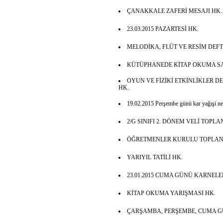
ÇANAKKALE ZAFERİ MESAJI HK.
23.03.2015 PAZARTESİ HK.
MELODİKA, FLÜT VE RESİM DEFT
KÜTÜPHANEDE KİTAP OKUMA SA
OYUN VE FİZİKİ ETKİNLİKLER D
HK.
19.02.2015 Perşembe günü kar yağışi ned
2/G SINIFI 2. DÖNEM VELİ TOPLAN
ÖĞRETMENLER KURULU TOPLANTI
YARIYIL TATİLİ HK.
23.01.2015 CUMA GÜNÜ KARNELE
KİTAP OKUMA YARIŞMASI HK.
ÇARŞAMBA, PERŞEMBE, CUMA GÜ