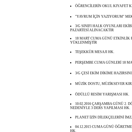
ÖĞRENCİLERİN OKUL KIYAFET 
"YAVRUM İÇİN YAZIYORUM" ME
3/G SINIFI HALK OYUNLARI EKİB
PAZARTESİ ALINACAKTIR
18 MART CUMA GÜNÜ ETKİNLİK
YÜKLENMİŞTİR
TEŞEKKÜR MESAJI HK.
PERŞEMBE CUMA GÜNLERİ 18 MA
3/G ÇESİ EKİM DİKİME HAZIRSIN
MÜZİK DOSTU, MÜZİKSEVER KIRM
ÖDÜLLÜ RESİM YARIŞMASI HK.
10.02.2016 ÇARŞAMBA GÜNÜ 2.
NEDENİYLE 3 DERS YAPILMASI HK.
PLANET İZİN DİLEKÇELERİNİ İ
04.12.2015 CUMA GÜNÜ ÖĞRETM
HK.