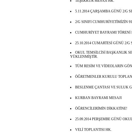
TEŞEKKÜR MESAJI HK.
5.11.2014 ÇARŞAMBA GÜNÜ 2/G S
2/G SINIFI CUMHURİYETİMİZİN
CUMHURİYET BAYRAMI TÖRENİ 
25.10.2014 CUMARTESİ GÜNÜ 2/G 
OKUL TEMSİLCİSİ BAŞKANLIK 
YÜKLENMİŞTİR.
TÜM RESİM VE VİDEOLARIN GÖN
ÖĞRETMENLER KURULU TOPLANTI
BESLENME ÇANTASI VE SULUK GE
KURBAN BAYRAMI MESAJI
ÖĞRENCİLERİMİN DİKKATİNE!
25.09.2014 PERŞEMBE GÜNÜ OKU
VELİ TOPLANTISI HK.