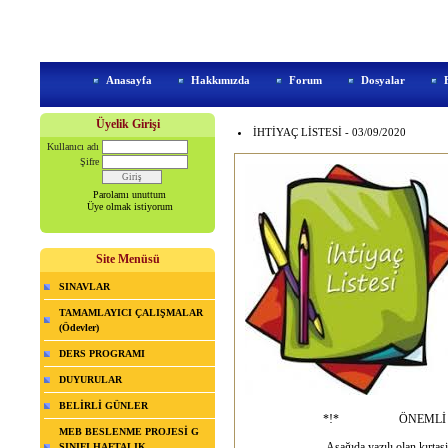
Anasayfa
Hakkımızda
Forum
Dosyalar
Üyelik Girişi
İHTİYAÇ LİSTESİ - 03/09/2020
Kullanıcı adı
Şifre
Parolamı unuttum
Üye olmak istiyorum
Site Menüsü
SINAVLAR
TAMAMLAYICI ÇALIŞMALAR
(Ödevler)
DERS PROGRAMI
DUYURULAR
BELİRLİ GÜNLER
*!* ÖNEMLİ N
MEB BESLENME PROJESİ G
____________ Aşağıda yazılı olan kırtasi
SINIFI HAFTALIK