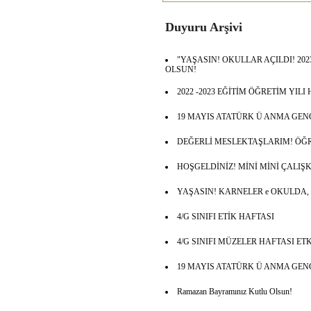
Duyuru Arşivi
"YAŞASIN! OKULLAR AÇILDI! 2023
OLSUN!
2022 -2023 EĞİTİM ÖĞRETİM YIL
19 MAYIS ATATÜRK Ü ANMA GEN
DEĞERLİ MESLEKTAŞLARIM! ÖĞ
HOŞGELDİNİZ! MİNİ MİNİ ÇALIŞ
YAŞASIN! KARNELER e OKULDA,
4/G SINIFI ETİK HAFTASI
4/G SINIFI MÜZELER HAFTASI ET
19 MAYIS ATATÜRK Ü ANMA GEN
Ramazan Bayramınız Kutlu Olsun!