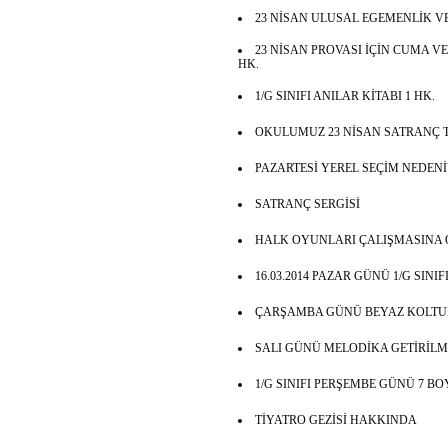
23 NİSAN ULUSAL EGEMENLİK V
23 NİSAN PROVASI İÇİN CUMA VE
HK.
1/G SINIFI ANILAR KİTABI 1 HK.
OKULUMUZ 23 NİSAN SATRANÇ 
PAZARTESİ YEREL SEÇİM NEDENİ
SATRANÇ SERGİSİ
HALK OYUNLARI ÇALIŞMASINA O
16.03.2014 PAZAR GÜNÜ 1/G SINI
ÇARŞAMBA GÜNÜ BEYAZ KOLTUK
SALI GÜNÜ MELODİKA GETİRİLM
1/G SINIFI PERŞEMBE GÜNÜ 7 B
TİYATRO GEZİSİ HAKKINDA