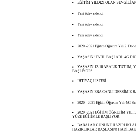
EĞİTİM YILDIZI OLAN SEVGİLİ
Yeni ödev eklendi
Yeni ödev eklendi
Yeni ödev eklendi
2020 -2021 Eğitim Öğretim Yılı 2. Dönem
YAŞASIN! TATİL BAŞLADI! 4G Dİ
YAŞASIN 12-18 ARALIK TUTUM, 
BAŞLIYOR!
İHTİYAÇ LİSTESİ
YAŞASIN EBA CANLI DERSİMİZ B
2020 - 2021 Eğitim Öğretim Yılı 4/G Sınıf
2020 -2021 EĞİTİM ÖĞRETİM YIL
YÜZE EĞİTİMLE BAŞLIYOR:
BABALAR GÜNÜNE HAZIRLIKLAR
HAZIRLIKLAR BAŞLASIN! HADİ BA