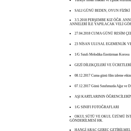
Türkiye İnsan Hakları ve Eşitlik Kurum
SALI GÜNÜ BEDEN, OYUN FİZİKİ 
3.5.2018 PERŞEMBE KIZ ÖĞR. AN
ANNELERİ İLE YAPILACAK VELİ GÖ
27.04.2018 CUMA GÜNÜ RESİM ÇE
23 NİSAN ULUSAL EGEMENLİK V
1/G Sınıfı Melodika Enstürman Korosu
GEZİ DİLEKÇELERİ VE ÜCRETLER
08.12.2017 Cuma günü film izleme etkinl
07.12.2017 Günü Sınıfımızda Ağız ve Diş
AŞI KARTLARININ ÖĞRENCİLER
1/G SINIFI FOTOĞRAFLARI
OKUL SÜTÜ VE OKUL ÜZÜMÜ İS
GÖNDERİLMESİ HK.
HANGİ ARAÇ GEREÇ GETİRİLMEL