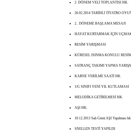
2. DÖNEM VELİ TOPLANTISI HK.
26.02.2014 TARİHLİ TİYATRO OYU
2.. DÖNEME BAŞLAMA MESAJI
HAYAT KURTARMAK İÇİN UÇMAK
RESİM YARIŞMASI
KÜRESEL ISINMA KONULU RESİM
SATRANÇ TAKIMI YAPMA YARIŞM
KARNE VERİLME SAATİ HK.
1/G SINIFI YENİ YIL KUTLAMASI
MELODİKA GETİRİLMESİ HK.
AŞI HK.
10.12.2013 Salı Günü AŞI Yapılması hk
SNELLEN TESTİ YAPILDI