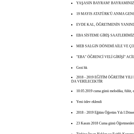
YAŞASIN BAYRAM! BAYRAMINIZ
19 MAYIS ATATÜRK'Ü ANMA GEN
EVDE KAL, ÖĞRETMENİN YANIN
EBA SİSTEME GİRİŞ SAATLERİMİZ
MEB SALGIN DÖNEMİ AİLE VE 
"EBA" ÖĞRENCİ VELİ GİRİŞİ" A
Gezi hk
2018 - 2019 EĞİTİM ÖĞRETİM YI
DA VERİLECEKTİR
10.05.2019 cuma günü melodika, fülüt, el
Yeni ödev eklendi
2018 - 2019 Eğitim Öğretim Yılı I.Dönem
23 Kasım 2018 Cuma günü Öğretmenler Ku