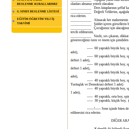
olanları almanız yeterli olacaktır.
BESLENME KURALLARIMIZ
____________ Ders kitaplarının şeffaf kapl
G SINIFI BESLENME LİSTESİ
____________ Değerli Velilerim, aşağıdaki
rica ederim.
EĞİTİM ÖĞRETİM YILI İŞ
____________ Alınacak her malzemenin sade
TAKVİMİ
____________ Şiddet içeren görsellerin b
____________ Çocuğunuz için alacağınız ür
tercih edilmesini,
____________ Süslü, ses çıkaran, dikkat da
göstereceğiniz özen ve önem için şimdiden
----- 60 yapraklı büyük boy, spiralli, p
adet),
----- 60 yapraklı büyük boy, spiralli, 
defteri 1 adet),
----- 60 yapraklı büyük boy, spiralli, p
defteri 1 adet),
----- 60 yapraklı büyük boy, spiralli, 
adet),
----- 40 yapraklı büyük boy, spiralli, 
Yurttaşlık ve Demokrasi defteri 1 adet)
----- 40 yapraklı büyük boy, spiralli, p
1 adet),
----- 40 yapraklı, orta boy, spiralli, 
----- 30 yapraklı, küçük boy, (Müzi
------!----- Sene içinde biten defterler
edilmesini rica ederim.
DİĞER ARAÇ GE
----- Kalemlik iki bölmeli (kum