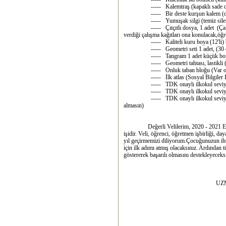
----- Kalemtraş (kapaklı sade olsun, 
----- Bir deste kurşun kalem (dışı 
----- Yumuşak silgi (temiz silen, l
----- Çıtçıtlı dosya, 1 adet (Çalışma 
verdiği çalışma kağıtları ona konulacak,öğ
----- Kaliteli kuru boya (12'li) b
----- Geometri seti 1 adet, (30 cm'lik 
----- Tangram 1 adet küçük boy, (V
----- Geometri tahtası, lastikli (Va
----- Onluk taban bloğu (Var ola
----- İlk atlas (Sosyal Bilgiler Dersi
----- TDK onaylı ilkokul seviyesine
----- TDK onaylı ilkokul seviyesine 
----- TDK onaylı ilkokul seviyesine 
almasın)
Değerli Velilerim, 2020 - 2021 Eğitim ö
işidir. Veli, öğrenci, öğretmen işbirliği, daya
yıl geçirmemizi diliyorum.Çocuğunuzun iht
için ilk adımı atmış olacaksınız. Ardından 
göstererek başarılı olmasını destekleyeceksin
EMİNE Ş
UZMAN SINIF 
4/G SIN