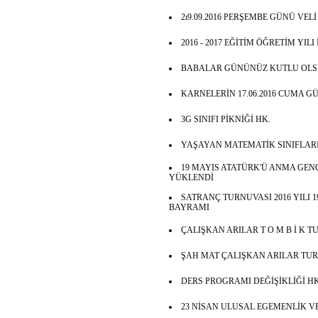
2ı9.09.2016 PERŞEMBE GÜNÜ VEL
2016 - 2017 EĞİTİM ÖĞRETİM YILI
BABALAR GÜNÜNÜZ KUTLU OLS
KARNELERİN 17.06.2016 CUMA GÜ
3G SINIFI PİKNİĞİ HK.
YAŞAYAN MATEMATİK SINIFLARI
19 MAYIS ATATÜRK'Ü ANMA GENÇ
YÜKLENDİ
SATRANÇ TURNUVASI 2016 YILI 
BAYRAMI
ÇALIŞKAN ARILAR T O M B İ K 
ŞAH MAT ÇALIŞKAN ARILAR TU
DERS PROGRAMI DEĞİŞİKLİĞİ HK
23 NİSAN ULUSAL EGEMENLİK V