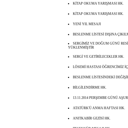
KİTAP OKUMA YARIŞMASI HK.
KİTAP OKUMA YARIŞMASI HK.
YENİ YIL MESAJI
BESLENME LİSTESİ DIŞINA ÇIKI
SERGİMİZ VE DOĞUM GÜNÜ RE
YÜKLENMİŞTİR
SERGİ VE GETİRİLECEKLER HK.
LÖSEMİ HASTASI ÖĞRENCİMİZ İ
BESLENME LİSTESİNDEKİ DEĞİŞİ
BİLGİLENDİRME HK.
13.11.2014 PERŞEMBE GÜNÜ AŞU
ATATÜRK'Ü ANMA HAFTASI HK.
ANITKABİR GEZİSİ HK.