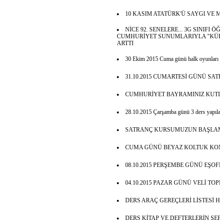
10 KASIM ATATÜRK'Ü SAYGI VE 
NİCE 92. SENELERE... 3G SINIFI
CUMHURİYET SUNUMLARIYLA "KÜRS
ARTTI
30 Ekim 2015 Cuma günü halk oyunları
31.10.2015 CUMARTESİ GÜNÜ SA
CUMHURİYET BAYRAMINIZ KUTL
28.10.2015 Çarşamba günü 3 ders yapılac
SATRANÇ KURSUMUZUN BAŞLAM
CUMA GÜNÜ BEYAZ KOLTUK KON
08.10.2015 PERŞEMBE GÜNÜ EŞO
04.10.2015 PAZAR GÜNÜ VELİ TO
DERS ARAÇ GEREÇLERİ LİSTESİ H
DERS KİTAP VE DEFTERLERİN Ş