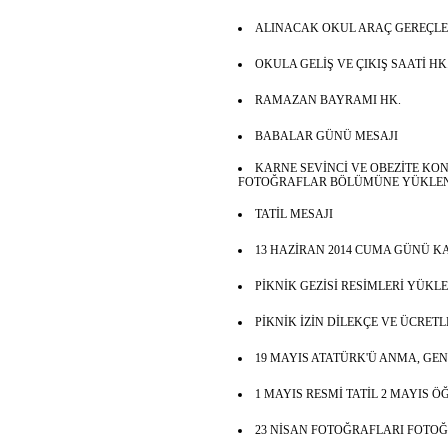
ALINACAK OKUL ARAÇ GEREÇLERİ
OKULA GELİŞ VE ÇIKIŞ SAATİ HK
RAMAZAN BAYRAMI HK.
BABALAR GÜNÜ MESAJI
KARNE SEVİNCİ VE OBEZİTE KO
FOTOĞRAFLAR BÖLÜMÜNE YÜKLEN
TATİL MESAJI
13 HAZİRAN 2014 CUMA GÜNÜ KA
PİKNİK GEZİSİ RESİMLERİ YÜKL
PİKNİK İZİN DİLEKÇE VE ÜCRET
19 MAYIS ATATÜRK'Ü ANMA, GE
1 MAYIS RESMİ TATİL 2 MAYIS 
23 NİSAN FOTOĞRAFLARI FOTO