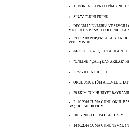
1 . DÖNEM KARNELERİMİZ 20.01.2
SINAV TARİHLERİ HK.
DEĞERLİ VELİLERİM VE SEVGİLİ 
MUTLULUK BAŞARI DOLU NİCE GÜZ
29.12.2016 PERŞEMBE GÜNÜ KAR
VERİLMİŞTİR.
4/G SINIFI ÇALIŞKAN ARILARI T
"ONLINE" "ÇALIŞKAN ARILAR" H
2. YAZILI TARİHLERİ
OKULUMUZ TÜM AİLEMLE KİTAP
29 EKİM CUMHURİYET BAYRAMI
21.10.2016 CUMA GÜNÜ OKUL BA
BAŞARILAR DİLERİM
2016 - 2017 EĞİTİM ÖĞRETİM YILI
14.10.2016 CUMA GÜNÜ TBMM, 1