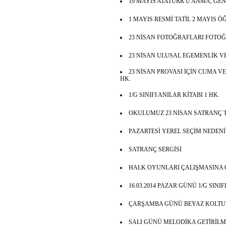
19 MAYIS ATATÜRK'Ü ANMA, GE
1 MAYIS RESMİ TATİL 2 MAYIS 
23 NİSAN FOTOĞRAFLARI FOTO
23 NİSAN ULUSAL EGEMENLİK V
23 NİSAN PROVASI İÇİN CUMA VE
HK.
1/G SINIFI ANILAR KİTABI 1 HK.
OKULUMUZ 23 NİSAN SATRANÇ 
PAZARTESİ YEREL SEÇİM NEDENİ
SATRANÇ SERGİSİ
HALK OYUNLARI ÇALIŞMASINA O
16.03.2014 PAZAR GÜNÜ 1/G SINI
ÇARŞAMBA GÜNÜ BEYAZ KOLTUK
SALI GÜNÜ MELODİKA GETİRİLM