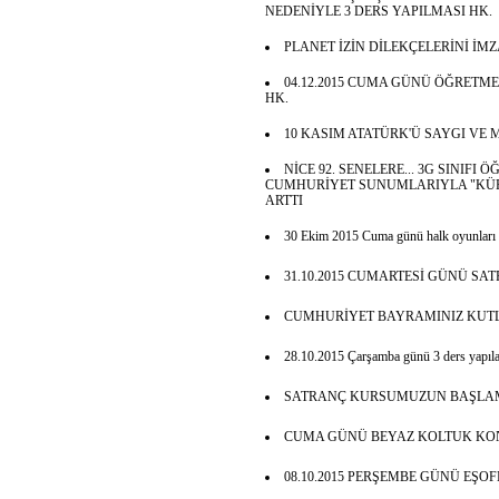
NEDENİYLE 3 DERS YAPILMASI HK.
PLANET İZİN DİLEKÇELERİNİ İ
04.12.2015 CUMA GÜNÜ ÖĞRETM
HK.
10 KASIM ATATÜRK'Ü SAYGI VE 
NİCE 92. SENELERE... 3G SINIFI
CUMHURİYET SUNUMLARIYLA "KÜRS
ARTTI
30 Ekim 2015 Cuma günü halk oyunları
31.10.2015 CUMARTESİ GÜNÜ SA
CUMHURİYET BAYRAMINIZ KUTL
28.10.2015 Çarşamba günü 3 ders yapılac
SATRANÇ KURSUMUZUN BAŞLAM
CUMA GÜNÜ BEYAZ KOLTUK KON
08.10.2015 PERŞEMBE GÜNÜ EŞO