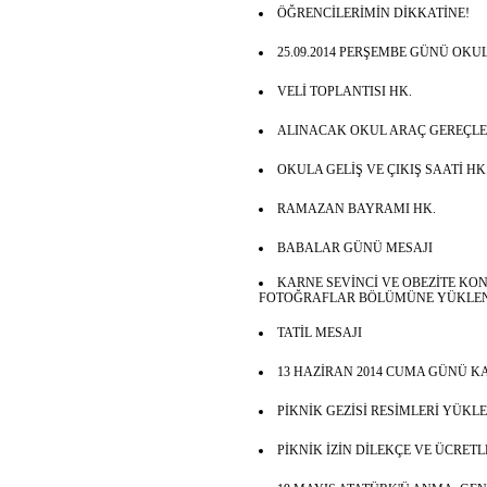
ÖĞRENCİLERİMİN DİKKATİNE!
25.09.2014 PERŞEMBE GÜNÜ OKU
VELİ TOPLANTISI HK.
ALINACAK OKUL ARAÇ GEREÇLERİ
OKULA GELİŞ VE ÇIKIŞ SAATİ HK
RAMAZAN BAYRAMI HK.
BABALAR GÜNÜ MESAJI
KARNE SEVİNCİ VE OBEZİTE KO
FOTOĞRAFLAR BÖLÜMÜNE YÜKLEN
TATİL MESAJI
13 HAZİRAN 2014 CUMA GÜNÜ KA
PİKNİK GEZİSİ RESİMLERİ YÜKL
PİKNİK İZİN DİLEKÇE VE ÜCRET