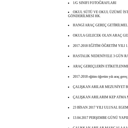
1/G SINIFI FOTOĞRAFLARI
OKUL SÜTÜ VE OKUL ÜZÜMÜ İS
GÖNDERİLMESİ HK.
HANGİ ARAÇ GEREÇ GETİRİLMEL
OKULA GELECEK OLAN ARAÇ GE
2017-2018 EĞİTİM ÖĞRETİM YILI 
HASTALIK NEDENİYELE 3 GÜN 
ARAÇ GEREÇLERİN ETİKETLENME
2017-2018 eğitim öğretim yılı araç gereç l
ÇALIŞKAN ARILAR MEZUNİYET 
ÇALIŞKAN ARILARIM KEP ATMA 
23 BİSAN 2017 YILI ULUSAL EG
13.04.2017 PERŞEMBE GÜNÜ YAPI