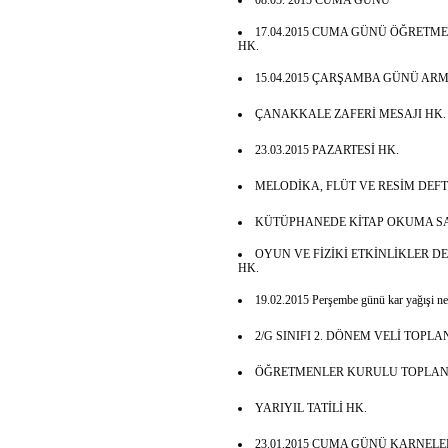
08.05. 2015 CUMA GÜNÜ
17.04.2015 CUMA GÜNÜ ÖĞRETM
HK.
15.04.2015 ÇARŞAMBA GÜNÜ ARM
ÇANAKKALE ZAFERİ MESAJI HK.
23.03.2015 PAZARTESİ HK.
MELODİKA, FLÜT VE RESİM DEFT
KÜTÜPHANEDE KİTAP OKUMA SA
OYUN VE FİZİKİ ETKİNLİKLER D
HK.
19.02.2015 Perşembe günü kar yağışi ned
2/G SINIFI 2. DÖNEM VELİ TOPLAN
ÖĞRETMENLER KURULU TOPLANTI
YARIYIL TATİLİ HK.
23.01.2015 CUMA GÜNÜ KARNELE