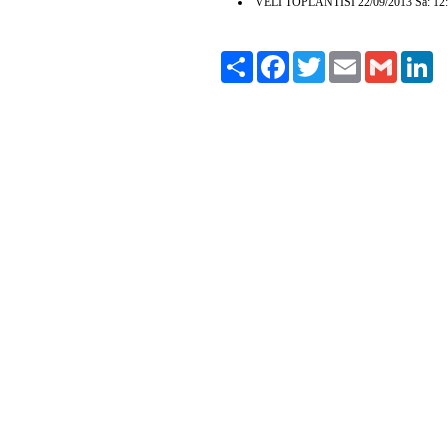
VELİ TOPLANTISI 22/09/2013 Sa: 12:
Paylaş
Facebook
Twitter
Email
Gmail
Li