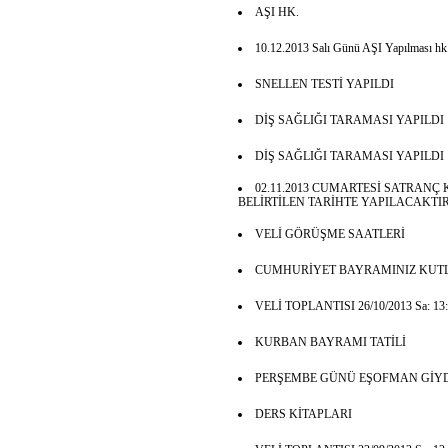
AŞI HK.
10.12.2013 Salı Günü AŞI Yapılması hk
SNELLEN TESTİ YAPILDI
DİŞ SAĞLIĞI TARAMASI YAPILDI
DİŞ SAĞLIĞI TARAMASI YAPILDI
02.11.2013 CUMARTESİ SATRAN
BELİRTİLEN TARİHTE YAPILACAKTIR
VELİ GÖRÜŞME SAATLERİ
CUMHURİYET BAYRAMINIZ KUTL
VELİ TOPLANTISI 26/10/2013 Sa: 13:0
KURBAN BAYRAMI TATİLİ
PERŞEMBE GÜNÜ EŞOFMAN GİYD
DERS KİTAPLARI