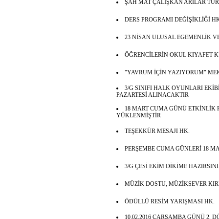
ŞAH MAT ÇALIŞKAN ARILAR TU
DERS PROGRAMI DEĞİŞİKLİĞİ HK
23 NİSAN ULUSAL EGEMENLİK V
ÖĞRENCİLERİN OKUL KIYAFET 
"YAVRUM İÇİN YAZIYORUM" ME
3/G SINIFI HALK OYUNLARI EKİB
PAZARTESİ ALINACAKTIR
18 MART CUMA GÜNÜ ETKİNLİK
YÜKLENMİŞTİR
TEŞEKKÜR MESAJI HK.
PERŞEMBE CUMA GÜNLERİ 18 MA
3/G ÇESİ EKİM DİKİME HAZIRSIN
MÜZİK DOSTU, MÜZİKSEVER KIRM
ÖDÜLLÜ RESİM YARIŞMASI HK.
10.02.2016 ÇARŞAMBA GÜNÜ 2.