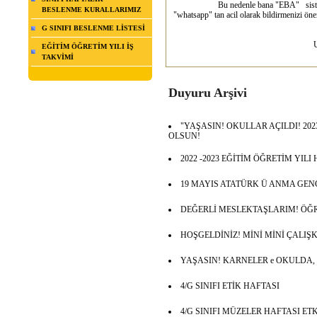
Bu nedenle bana "EBA" sistemine gi
BESLENME KURALLARIMIZ
"whatsapp" tan acil olarak bildirmenizi önem
G SINIFI BESLENME LİSTESİ
EMİNE Ş
UZMAN SINIF 
EĞİTİM ÖĞRETİM YILI İŞ
3/G SIN
TAKVİMİ
Duyuru Arşivi
"YAŞASIN! OKULLAR AÇILDI! 2023
OLSUN!
2022 -2023 EĞİTİM ÖĞRETİM YIL
19 MAYIS ATATÜRK Ü ANMA GEN
DEĞERLİ MESLEKTAŞLARIM! ÖĞ
HOŞGELDİNİZ! MİNİ MİNİ ÇALIŞ
YAŞASIN! KARNELER e OKULDA,
4/G SINIFI ETİK HAFTASI
4/G SINIFI MÜZELER HAFTASI ET