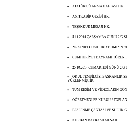
ATATÜRK'Ü ANMA HAFTASI HK.
ANITKABİR GEZİSİ HK.
TEŞEKKÜR MESAJI HK.
5.11.2014 ÇARŞAMBA GÜNÜ 2/G S
2/G SINIFI CUMHURİYETİMİZİN
CUMHURİYET BAYRAMI TÖRENİ 
25.10.2014 CUMARTESİ GÜNÜ 2/G 
OKUL TEMSİLCİSİ BAŞKANLIK 
YÜKLENMİŞTİR.
TÜM RESİM VE VİDEOLARIN GÖN
ÖĞRETMENLER KURULU TOPLANTI
BESLENME ÇANTASI VE SULUK GE
KURBAN BAYRAMI MESAJI