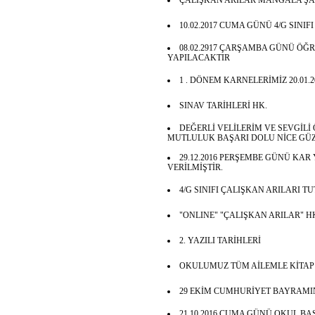
ÇALIŞKAN ARILAR MANGALA Ş
10.02.2017 CUMA GÜNÜ 4/G SINIF
08.02.2917 ÇARŞAMBA GÜNÜ ÖĞ
YAPILACAKTIR
1 . DÖNEM KARNELERİMİZ 20.01.2
SINAV TARİHLERİ HK.
DEĞERLİ VELİLERİM VE SEVGİLİ 
MUTLULUK BAŞARI DOLU NİCE GÜZ
29.12.2016 PERŞEMBE GÜNÜ KAR
VERİLMİŞTİR.
4/G SINIFI ÇALIŞKAN ARILARI T
"ONLINE" "ÇALIŞKAN ARILAR" H
2. YAZILI TARİHLERİ
OKULUMUZ TÜM AİLEMLE KİTAP
29 EKİM CUMHURİYET BAYRAMI
21.10.2016 CUMA GÜNÜ OKUL BA