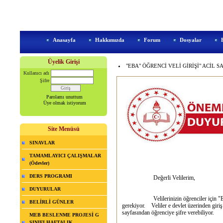
Anasayfa
Hakkımızda
Forum
Dosyalar
Üyelik Girişi
"EBA" ÖĞRENCİ VELİ GİRİŞİ" ACİL 
Kullanıcı adı
Şifre
Parolamı unuttum
Üye olmak istiyorum
Site Menüsü
SINAVLAR
TAMAMLAYICI ÇALIŞMALAR
(Ödevler)
DERS PROGRAMI
Değerli Velilerim,
DUYURULAR
Velilerinizin öğrenciler için "EB
BELİRLİ GÜNLER
gerekiyor. Veliler e devlet üzerinden giri
sayfasından öğrenciye şifre verebiliyor.
MEB BESLENME PROJESİ G
SINIFI HAFTALIK