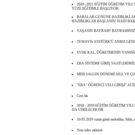
2020 -2021 EĞİTİM ÖĞRETİM YIL
YÜZE EĞİTİMLE BAŞLIYOR:
BABALAR GÜNÜNE HAZIRLIKLAR
HAZIRLIKLAR BAŞLASIN! HADİ BA
YAŞASIN BAYRAM! BAYRAMINIZ
19 MAYIS ATATÜRK'Ü ANMA GEN
EVDE KAL, ÖĞRETMENİN YANIN
EBA SİSTEME GİRİŞ SAATLERİMİZ
MEB SALGIN DÖNEMİ AİLE VE 
"EBA" ÖĞRENCİ VELİ GİRİŞİ" A
Gezi hk
2018 - 2019 EĞİTİM ÖĞRETİM YI
DA VERİLECEKTİR
10.05.2019 cuma günü melodika, fülüt, el
Yeni ödev eklendi