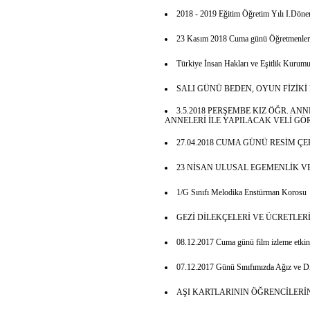
2018 - 2019 Eğitim Öğretim Yılı I.Dönem
23 Kasım 2018 Cuma günü Öğretmenler Ku
Türkiye İnsan Hakları ve Eşitlik Kurum
SALI GÜNÜ BEDEN, OYUN FİZİKİ 
3.5.2018 PERŞEMBE KIZ ÖĞR. AN
ANNELERİ İLE YAPILACAK VELİ GÖ
27.04.2018 CUMA GÜNÜ RESİM ÇE
23 NİSAN ULUSAL EGEMENLİK V
1/G Sınıfı Melodika Enstürman Korosu
GEZİ DİLEKÇELERİ VE ÜCRETLER
08.12.2017 Cuma günü film izleme etkinl
07.12.2017 Günü Sınıfımızda Ağız ve Diş
AŞI KARTLARININ ÖĞRENCİLER