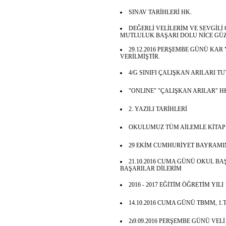
SINAV TARİHLERİ HK.
DEĞERLİ VELİLERİM VE SEVGİLİ 
MUTLULUK BAŞARI DOLU NİCE GÜZ
29.12.2016 PERŞEMBE GÜNÜ KAR
VERİLMİŞTİR.
4/G SINIFI ÇALIŞKAN ARILARI T
"ONLINE" "ÇALIŞKAN ARILAR" H
2. YAZILI TARİHLERİ
OKULUMUZ TÜM AİLEMLE KİTAP
29 EKİM CUMHURİYET BAYRAMI
21.10.2016 CUMA GÜNÜ OKUL BA
BAŞARILAR DİLERİM
2016 - 2017 EĞİTİM ÖĞRETİM YILI
14.10.2016 CUMA GÜNÜ TBMM, 1
2ı9.09.2016 PERŞEMBE GÜNÜ VEL