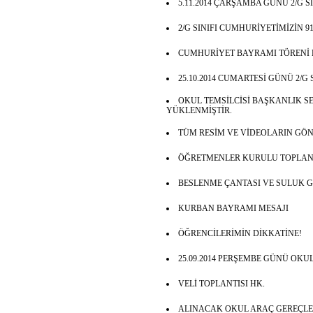
5.11.2014 ÇARŞAMBA GÜNÜ 2/G S
2/G SINIFI CUMHURİYETİMİZİN
CUMHURİYET BAYRAMI TÖRENİ 
25.10.2014 CUMARTESİ GÜNÜ 2/G 
OKUL TEMSİLCİSİ BAŞKANLIK 
YÜKLENMİŞTİR.
TÜM RESİM VE VİDEOLARIN GÖN
ÖĞRETMENLER KURULU TOPLANTI
BESLENME ÇANTASI VE SULUK GE
KURBAN BAYRAMI MESAJI
ÖĞRENCİLERİMİN DİKKATİNE!
25.09.2014 PERŞEMBE GÜNÜ OKU
VELİ TOPLANTISI HK.
ALINACAK OKUL ARAÇ GEREÇLERİ