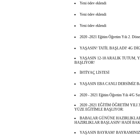
Yeni ödev eklendi
Yeni ödev eklendi
Yeni ödev eklendi
2020 -2021 Eğitim Öğretim Yılı 2. Dönem
YAŞASIN! TATİL BAŞLADI! 4G Dİ
YAŞASIN 12-18 ARALIK TUTUM, 
BAŞLIYOR!
İHTİYAÇ LİSTESİ
YAŞASIN EBA CANLI DERSİMİZ B
2020 - 2021 Eğitim Öğretim Yılı 4/G Sınıf
2020 -2021 EĞİTİM ÖĞRETİM YIL
YÜZE EĞİTİMLE BAŞLIYOR:
BABALAR GÜNÜNE HAZIRLIKLAR
HAZIRLIKLAR BAŞLASIN! HADİ BA
YAŞASIN BAYRAM! BAYRAMINIZ