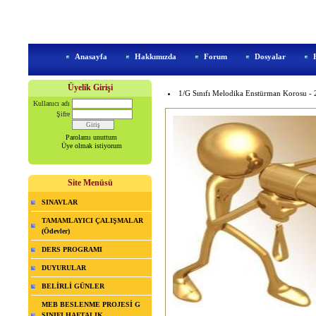
Anasayfa
Hakkımızda
Forum
Dosyalar
Üyelik Girişi
1/G Sınıfı Melodika Enstürman Korosu -
Kullanıcı adı
Şifre
Parolamı unuttum
Üye olmak istiyorum
Site Menüsü
SINAVLAR
TAMAMLAYICI ÇALIŞMALAR
(Ödevler)
DERS PROGRAMI
DUYURULAR
BELİRLİ GÜNLER
MEB BESLENME PROJESİ G
SINIFI HAFTALIK