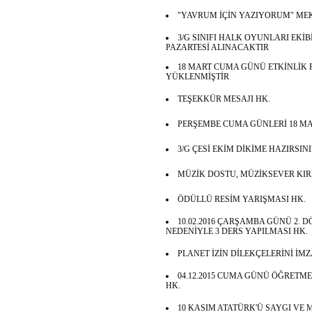
"YAVRUM İÇİN YAZIYORUM" ME
3/G SINIFI HALK OYUNLARI EKİB
PAZARTESİ ALINACAKTIR
18 MART CUMA GÜNÜ ETKİNLİK
YÜKLENMİŞTİR
TEŞEKKÜR MESAJI HK.
PERŞEMBE CUMA GÜNLERİ 18 MA
3/G ÇESİ EKİM DİKİME HAZIRSIN
MÜZİK DOSTU, MÜZİKSEVER KIRM
ÖDÜLLÜ RESİM YARIŞMASI HK.
10.02.2016 ÇARŞAMBA GÜNÜ 2.
NEDENİYLE 3 DERS YAPILMASI HK.
PLANET İZİN DİLEKÇELERİNİ İ
04.12.2015 CUMA GÜNÜ ÖĞRETM
HK.
10 KASIM ATATÜRK'Ü SAYGI VE 