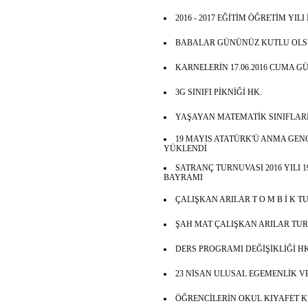
2016 - 2017 EĞİTİM ÖĞRETİM YILI
BABALAR GÜNÜNÜZ KUTLU OLS
KARNELERİN 17.06.2016 CUMA GÜ
3G SINIFI PİKNİĞİ HK.
YAŞAYAN MATEMATİK SINIFLARI
19 MAYIS ATATÜRK'Ü ANMA GENÇ
YÜKLENDİ
SATRANÇ TURNUVASI 2016 YILI 
BAYRAMI
ÇALIŞKAN ARILAR T O M B İ K 
ŞAH MAT ÇALIŞKAN ARILAR TU
DERS PROGRAMI DEĞİŞİKLİĞİ HK
23 NİSAN ULUSAL EGEMENLİK V
ÖĞRENCİLERİN OKUL KIYAFET 