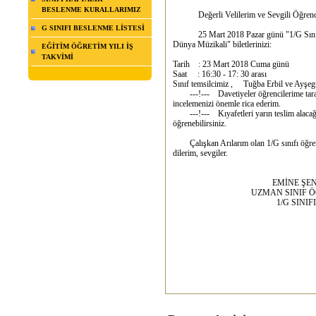
BESLENME KURALLARIMIZ
Değerli Velilerim ve Sevgili Öğrenci
G SINIFI BESLENME LİSTESİ
25 Mart 2018 Pazar günü "1/G Sınıfı Ç
Dünya Müzikali" biletlerinizi:
EĞİTİM ÖĞRETİM YILI İŞ
TAKVİMİ
Tarih : 23 Mart 2018 Cuma günü
Saat : 16:30 - 17: 30 arası
Sınıf temsilcimiz , Tuğba Erbil ve Ayşegül
---!--- Davetiyeler öğrencilerime tarafım
incelemenizi önemle rica ederim.
---!--- Kıyafetleri yarın teslim alacağı
öğrenebilirsiniz.
Çalışkan Arılarım olan 1/G sınıfı öğrencil
dilerim, sevgiler.
EMİNE ŞENO
UZMAN SINIF ÖĞRE
1/G SINIFI