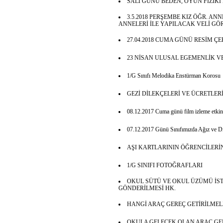
SALI GÜNÜ BEDEN, OYUN FİZİKİ 
3.5.2018 PERŞEMBE KIZ ÖĞR. AN
ANNELERİ İLE YAPILACAK VELİ GÖ
27.04.2018 CUMA GÜNÜ RESİM ÇE
23 NİSAN ULUSAL EGEMENLİK V
1/G Sınıfı Melodika Enstürman Korosu
GEZİ DİLEKÇELERİ VE ÜCRETLER
08.12.2017 Cuma günü film izleme etkinl
07.12.2017 Günü Sınıfımızda Ağız ve Diş
AŞI KARTLARININ ÖĞRENCİLER
1/G SINIFI FOTOĞRAFLARI
OKUL SÜTÜ VE OKUL ÜZÜMÜ İS
GÖNDERİLMESİ HK.
HANGİ ARAÇ GEREÇ GETİRİLMEL
OKULA GELECEK OLAN ARAÇ GE