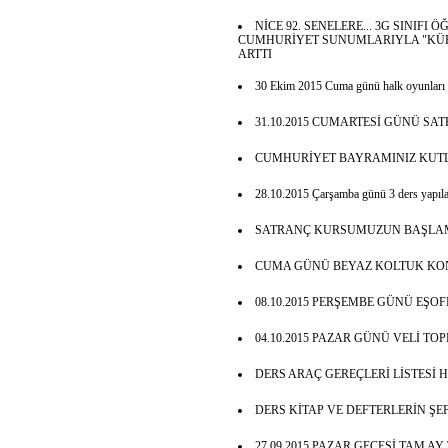
NİCE 92. SENELERE... 3G SINIFI
CUMHURİYET SUNUMLARIYLA "KÜRS
ARTTI
30 Ekim 2015 Cuma günü halk oyunları
31.10.2015 CUMARTESİ GÜNÜ SA
CUMHURİYET BAYRAMINIZ KUTL
28.10.2015 Çarşamba günü 3 ders yapılac
SATRANÇ KURSUMUZUN BAŞLAM
CUMA GÜNÜ BEYAZ KOLTUK KON
08.10.2015 PERŞEMBE GÜNÜ EŞO
04.10.2015 PAZAR GÜNÜ VELİ TO
DERS ARAÇ GEREÇLERİ LİSTESİ H
DERS KİTAP VE DEFTERLERİN Ş
27.09.2015 PAZAR GECESİ TAM A