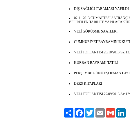
DİŞ SAĞLIĞI TARAMASI YAPILDI
02.11.2013 CUMARTESİ SATRAN
BELİRTİLEN TARİHTE YAPILACAKTIR
VELİ GÖRÜŞME SAATLERİ
CUMHURİYET BAYRAMINIZ KUTL
VELİ TOPLANTISI 26/10/2013 Sa: 13:0
KURBAN BAYRAMI TATİLİ
PERŞEMBE GÜNÜ EŞOFMAN GİYD
DERS KİTAPLARI
VELİ TOPLANTISI 22/09/2013 Sa: 12:
Paylaş
Facebook
Twitter
Email
Gmail
Li