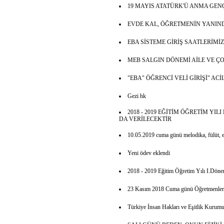
19 MAYIS ATATÜRK'Ü ANMA GEN
EVDE KAL, ÖĞRETMENİN YANIN
EBA SİSTEME GİRİŞ SAATLERİMİZ
MEB SALGIN DÖNEMİ AİLE VE 
"EBA" ÖĞRENCİ VELİ GİRİŞİ" A
Gezi hk
2018 - 2019 EĞİTİM ÖĞRETİM YI
DA VERİLECEKTİR
10.05.2019 cuma günü melodika, fülüt, el
Yeni ödev eklendi
2018 - 2019 Eğitim Öğretim Yılı I.Dönem
23 Kasım 2018 Cuma günü Öğretmenler Ku
Türkiye İnsan Hakları ve Eşitlik Kurum