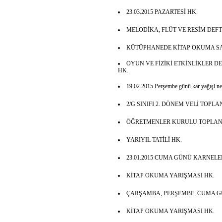
23.03.2015 PAZARTESİ HK.
MELODİKA, FLÜT VE RESİM DEFT
KÜTÜPHANEDE KİTAP OKUMA SA
OYUN VE FİZİKİ ETKİNLİKLER D
HK.
19.02.2015 Perşembe günü kar yağışi ned
2/G SINIFI 2. DÖNEM VELİ TOPLAN
ÖĞRETMENLER KURULU TOPLANTI
YARIYIL TATİLİ HK.
23.01.2015 CUMA GÜNÜ KARNELE
KİTAP OKUMA YARIŞMASI HK.
ÇARŞAMBA, PERŞEMBE, CUMA GÜ
KİTAP OKUMA YARIŞMASI HK.