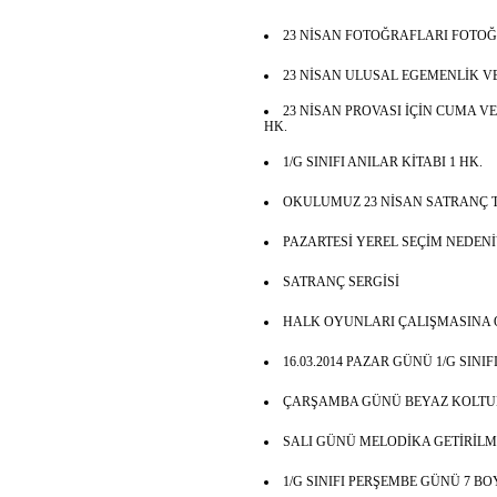
23 NİSAN FOTOĞRAFLARI FOTO
23 NİSAN ULUSAL EGEMENLİK V
23 NİSAN PROVASI İÇİN CUMA VE
HK.
1/G SINIFI ANILAR KİTABI 1 HK.
OKULUMUZ 23 NİSAN SATRANÇ 
PAZARTESİ YEREL SEÇİM NEDENİ
SATRANÇ SERGİSİ
HALK OYUNLARI ÇALIŞMASINA O
16.03.2014 PAZAR GÜNÜ 1/G SINI
ÇARŞAMBA GÜNÜ BEYAZ KOLTUK
SALI GÜNÜ MELODİKA GETİRİLM
1/G SINIFI PERŞEMBE GÜNÜ 7 B