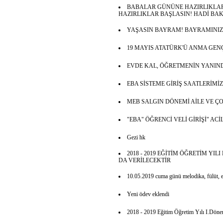
BABALAR GÜNÜNE HAZIRLIKLAR
HAZIRLIKLAR BAŞLASIN! HADİ BA
YAŞASIN BAYRAM! BAYRAMINIZ
19 MAYIS ATATÜRK'Ü ANMA GEN
EVDE KAL, ÖĞRETMENİN YANIN
EBA SİSTEME GİRİŞ SAATLERİMİZ
MEB SALGIN DÖNEMİ AİLE VE 
"EBA" ÖĞRENCİ VELİ GİRİŞİ" A
Gezi hk
2018 - 2019 EĞİTİM ÖĞRETİM YI
DA VERİLECEKTİR
10.05.2019 cuma günü melodika, fülüt, el
Yeni ödev eklendi
2018 - 2019 Eğitim Öğretim Yılı I.Dönem