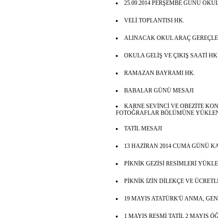
25.09.2014 PERŞEMBE GÜNÜ OKU
VELİ TOPLANTISI HK.
ALINACAK OKUL ARAÇ GEREÇLERİ
OKULA GELİŞ VE ÇIKIŞ SAATİ HK
RAMAZAN BAYRAMI HK.
BABALAR GÜNÜ MESAJI
KARNE SEVİNCİ VE OBEZİTE KO
FOTOĞRAFLAR BÖLÜMÜNE YÜKLEN
TATİL MESAJI
13 HAZİRAN 2014 CUMA GÜNÜ KA
PİKNİK GEZİSİ RESİMLERİ YÜKL
PİKNİK İZİN DİLEKÇE VE ÜCRET
19 MAYIS ATATÜRK'Ü ANMA, GE
1 MAYIS RESMİ TATİL 2 MAYIS 