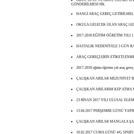
OKUL SÜTÜ VE OKUL ÜZÜMÜ İS
GÖNDERİLMESİ HK.
HANGİ ARAÇ GEREÇ GETİRİLMEL
OKULA GELECEK OLAN ARAÇ GE
2017-2018 EĞİTİM ÖĞRETİM YILI 
HASTALIK NEDENİYELE 3 GÜN 
ARAÇ GEREÇLERİN ETİKETLENME
2017-2018 eğitim öğretim yılı araç gereç l
ÇALIŞKAN ARILAR MEZUNİYET 
ÇALIŞKAN ARILARIM KEP ATMA 
23 BİSAN 2017 YILI ULUSAL EG
13.04.2017 PERŞEMBE GÜNÜ YAPI
ÇALIŞKAN ARILAR MANGALA Ş
10.02.2017 CUMA GÜNÜ 4/G SINIF