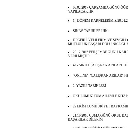
08.02.2917 ÇARŞAMBA GÜNÜ ÖĞ
YAPILACAKTIR
1 . DÖNEM KARNELERİMİZ 20.01.2
SINAV TARİHLERİ HK.
DEĞERLİ VELİLERİM VE SEVGİLİ 
MUTLULUK BAŞARI DOLU NİCE GÜZ
29.12.2016 PERŞEMBE GÜNÜ KAR
VERİLMİŞTİR.
4/G SINIFI ÇALIŞKAN ARILARI T
"ONLINE" "ÇALIŞKAN ARILAR" H
2. YAZILI TARİHLERİ
OKULUMUZ TÜM AİLEMLE KİTAP
29 EKİM CUMHURİYET BAYRAMI
21.10.2016 CUMA GÜNÜ OKUL BA
BAŞARILAR DİLERİM