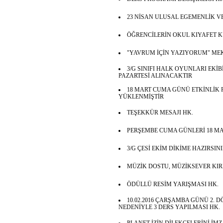
23 NİSAN ULUSAL EGEMENLİK V
ÖĞRENCİLERİN OKUL KIYAFET 
"YAVRUM İÇİN YAZIYORUM" ME
3/G SINIFI HALK OYUNLARI EKİB
PAZARTESİ ALINACAKTIR
18 MART CUMA GÜNÜ ETKİNLİK
YÜKLENMİŞTİR
TEŞEKKÜR MESAJI HK.
PERŞEMBE CUMA GÜNLERİ 18 MA
3/G ÇESİ EKİM DİKİME HAZIRSIN
MÜZİK DOSTU, MÜZİKSEVER KIRM
ÖDÜLLÜ RESİM YARIŞMASI HK.
10.02.2016 ÇARŞAMBA GÜNÜ 2.
NEDENİYLE 3 DERS YAPILMASI HK.