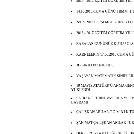
2016 - 2017 EĞİTİM ÖĞRETİM YILI
14.10.2016 CUMA GÜNÜ TBMM, 1
2ı9.09.2016 PERŞEMBE GÜNÜ VEL
2016 - 2017 EĞİTİM ÖĞRETİM YILI
BABALAR GÜNÜNÜZ KUTLU OLS
KARNELERİN 17.06.2016 CUMA GÜ
3G SINIFI PİKNİĞİ HK.
YAŞAYAN MATEMATİK SINIFLARI
19 MAYIS ATATÜRK'Ü ANMA GENÇ
YÜKLENDİ
SATRANÇ TURNUVASI 2016 YILI 
BAYRAMI
ÇALIŞKAN ARILAR T O M B İ K 
ŞAH MAT ÇALIŞKAN ARILAR TU
DERS PROGRAMI DEĞİŞİKLİĞİ HK