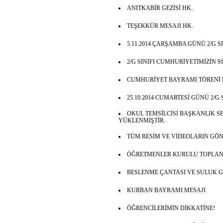
ANITKABİR GEZİSİ HK.
TEŞEKKÜR MESAJI HK.
5.11.2014 ÇARŞAMBA GÜNÜ 2/G S
2/G SINIFI CUMHURİYETİMİZİN
CUMHURİYET BAYRAMI TÖRENİ 
25.10.2014 CUMARTESİ GÜNÜ 2/G 
OKUL TEMSİLCİSİ BAŞKANLIK 
YÜKLENMİŞTİR.
TÜM RESİM VE VİDEOLARIN GÖN
ÖĞRETMENLER KURULU TOPLANTI
BESLENME ÇANTASI VE SULUK GE
KURBAN BAYRAMI MESAJI
ÖĞRENCİLERİMİN DİKKATİNE!