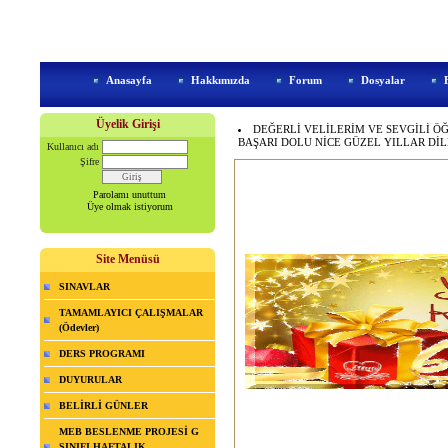
Anasayfa
Hakkımızda
Forum
Dosyalar
Üyelik Girişi
DEĞERLİ VELİLERİM VE SEVGİLİ Ö
BAŞARI DOLU NİCE GÜZEL YILLAR DİLER
Kullanıcı adı
Şifre
Parolamı unuttum
Üye olmak istiyorum
Site Menüsü
SINAVLAR
TAMAMLAYICI ÇALIŞMALAR
(Ödevler)
DERS PROGRAMI
DUYURULAR
BELİRLİ GÜNLER
MEB BESLENME PROJESİ G
SINIFI HAFTALIK