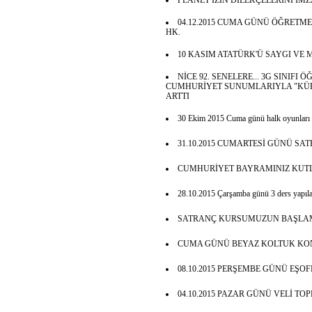
PLANET İZİN DİLEKÇELERİNİ İ
04.12.2015 CUMA GÜNÜ ÖĞRETM
HK.
10 KASIM ATATÜRK'Ü SAYGI VE 
NİCE 92. SENELERE... 3G SINIFI
CUMHURİYET SUNUMLARIYLA "KÜRS
ARTTI
30 Ekim 2015 Cuma günü halk oyunları
31.10.2015 CUMARTESİ GÜNÜ SA
CUMHURİYET BAYRAMINIZ KUTL
28.10.2015 Çarşamba günü 3 ders yapılac
SATRANÇ KURSUMUZUN BAŞLAM
CUMA GÜNÜ BEYAZ KOLTUK KON
08.10.2015 PERŞEMBE GÜNÜ EŞO
04.10.2015 PAZAR GÜNÜ VELİ TO