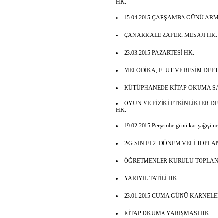
HK.
15.04.2015 ÇARŞAMBA GÜNÜ ARM
ÇANAKKALE ZAFERİ MESAJI HK.
23.03.2015 PAZARTESİ HK.
MELODİKA, FLÜT VE RESİM DEFT
KÜTÜPHANEDE KİTAP OKUMA SA
OYUN VE FİZİKİ ETKİNLİKLER D
HK.
19.02.2015 Perşembe günü kar yağışi ned
2/G SINIFI 2. DÖNEM VELİ TOPLAN
ÖĞRETMENLER KURULU TOPLANTI
YARIYIL TATİLİ HK.
23.01.2015 CUMA GÜNÜ KARNELE
KİTAP OKUMA YARIŞMASI HK.