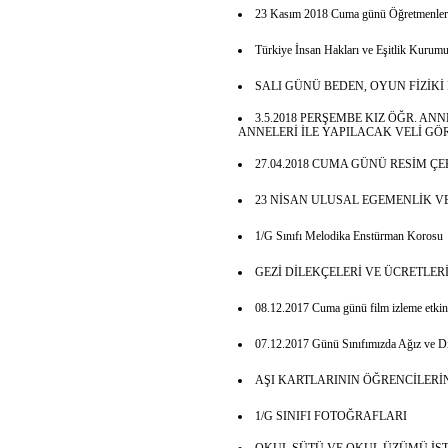
23 Kasım 2018 Cuma günü Öğretmenler Ku
Türkiye İnsan Hakları ve Eşitlik Kurum
SALI GÜNÜ BEDEN, OYUN FİZİKİ 
3.5.2018 PERŞEMBE KIZ ÖĞR. AN
ANNELERİ İLE YAPILACAK VELİ GÖ
27.04.2018 CUMA GÜNÜ RESİM ÇE
23 NİSAN ULUSAL EGEMENLİK V
1/G Sınıfı Melodika Enstürman Korosu
GEZİ DİLEKÇELERİ VE ÜCRETLER
08.12.2017 Cuma günü film izleme etkinl
07.12.2017 Günü Sınıfımızda Ağız ve Diş
AŞI KARTLARININ ÖĞRENCİLER
1/G SINIFI FOTOĞRAFLARI