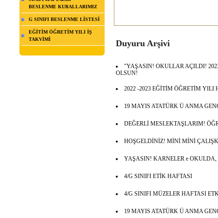
BESLENME KURALLARIMIZ
G SINIFI BESLENME LİSTESİ
EĞİTİM ÖĞRETİM YILI İŞ
TAKVİMİ
Duyuru Arşivi
"YAŞASIN! OKULLAR AÇILDI! 2023
OLSUN!
2022 -2023 EĞİTİM ÖĞRETİM YIL
19 MAYIS ATATÜRK Ü ANMA GEN
DEĞERLİ MESLEKTAŞLARIM! ÖĞ
HOŞGELDİNİZ! MİNİ MİNİ ÇALIŞ
YAŞASIN! KARNELER e OKULDA,
4/G SINIFI ETİK HAFTASI
4/G SINIFI MÜZELER HAFTASI ET
19 MAYIS ATATÜRK Ü ANMA GEN