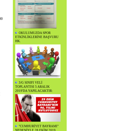
00
OKULUMUZDA SPOR
ETKİNLİKLERİNE BAŞVURU
HK.
3/G SINIFI VELİ
TOPLANTISI 5 ARALIK
2019'DA YAPILACAKTIR:
İ
"CUMHURİYET BAYRAMI"
NEDENİYLE 28 EKİM 2019