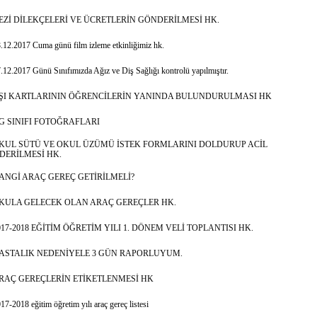
EZİ DİLEKÇELERİ VE ÜCRETLERİN GÖNDERİLMESİ HK.
.12.2017 Cuma günü film izleme etkinliğimiz hk.
.12.2017 Günü Sınıfımızda Ağız ve Diş Sağlığı kontrolü yapılmıştır.
ŞI KARTLARININ ÖĞRENCİLERİN YANINDA BULUNDURULMASI HK
/G SINIFI FOTOĞRAFLARI
KUL SÜTÜ VE OKUL ÜZÜMÜ İSTEK FORMLARINI DOLDURUP ACİL
DERİLMESİ HK.
ANGİ ARAÇ GEREÇ GETİRİLMELİ?
KULA GELECEK OLAN ARAÇ GEREÇLER HK.
017-2018 EĞİTİM ÖĞRETİM YILI 1. DÖNEM VELİ TOPLANTISI HK.
ASTALIK NEDENİYELE 3 GÜN RAPORLUYUM.
RAÇ GEREÇLERİN ETİKETLENMESİ HK
17-2018 eğitim öğretim yılı araç gereç listesi