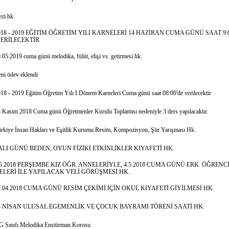
zi hk
018 - 2019 EĞİTİM ÖĞRETİM YILI KARNELERİ 14 HAZİRAN CUMA GÜNÜ SAAT 9:
ERİLECEKTİR
.05.2019 cuma günü melodika, fülüt, elişi vs. getirmesi hk.
ni ödev eklendi
18 - 2019 Eğitim Öğretim Yılı I.Dönem Karneleri Cuma günü saat 08:00'de verilecektir
 Kasım 2018 Cuma günü Öğretmenler Kurulu Toplantısı nedeniyle 3 ders yapılacaktır.
rkiye İnsan Hakları ve Eşitlik Kurumu Resim, Kompozisyon, Şiir Yarışması Hk.
ALI GÜNÜ BEDEN, OYUN FİZİKİ ETKİNLİKLER KIYAFETİ HK.
.5.2018 PERŞEMBE KIZ ÖĞR. ANNELERİYLE, 4.5.2018 CUMA GÜNÜ ERK. ÖĞRENC
LERİ İLE YAPILACAK VELİ GÖRÜŞMESİ HK.
7.04.2018 CUMA GÜNÜ RESİM ÇEKİMİ İÇİN OKUL KIYAFETİ GİYİLMESİ HK.
3 NİSAN ULUSAL EGEMENLİK VE ÇOCUK BAYRAMI TÖRENİ SAATİ HK.
G Sınıfı Melodika Enstürman Korosu