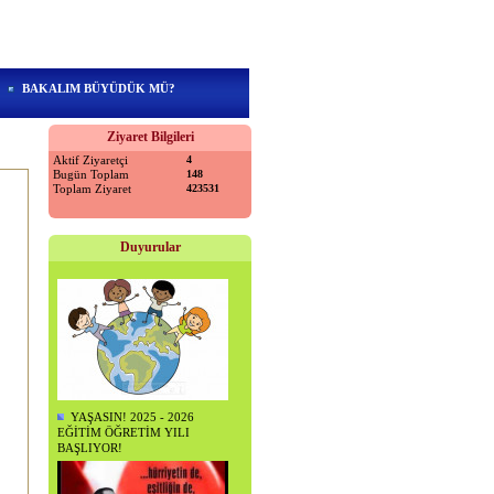
BAKALIM BÜYÜDÜK MÜ?
Ziyaret Bilgileri
Aktif Ziyaretçi
4
Bugün Toplam
148
Toplam Ziyaret
423531
Duyurular
YAŞASIN! 2025 - 2026
EĞİTİM ÖĞRETİM YILI
BAŞLIYOR!