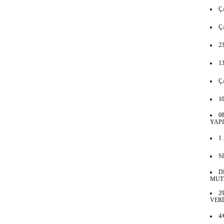
Ç
Ç
2
1
Ç
1
0
YAP
1
S
D
MUTL
2
VERİ
4