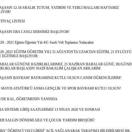
AŞASIN 12-18 ARALIK TUTUM, YATIRIM VE YERLİ MALLARI HAFTAMIZ
LIYOR!
HTİYAÇ LİSTESİ
AŞASIN EBA CANLI DERSİMİZ BAŞLIYOR!
20 - 2021 Eğitim Öğretim Yılı 4/G Sınıfı Veli Toplantısı Yaılacaktır
020 -2021 EĞİTİM ÖĞRETİM YILI 31 AĞUSTOS'TA UZAKTAN EĞİTİM, 21 EYLÜLYÜ
 EĞİTİMLE BAŞLIYOR:
ABALAR GÜNÜNE HAZIRLIKLARIMIZ, 21 HAZİRAN BABALAR GÜNÜ, BUGÜND
RLIKLAR BAŞLASIN! HADİ BAKALIM ÇALIŞKAN ARILARIM
AŞASIN BAYRAM! BAYRAMINIZ KUTLU OLSUN CANIM ÖĞRENCİLERİM!
9 MAYIS ATATÜRK'Ü ANMA GENÇLİK VE SPOR BAYRAMI KUTLU OLSUN!
VDE KAL, ÖĞRETMENİN YANINDA
BA SİSTEME GİRİŞ SAATLERİMİZ 13 NİSAN 2020 VE SONRASI
EB SALGIN DÖNEMİ AİLE VE ÇOCUK YARDIM BROŞÜRÜ
EBA" ÖĞRENCİ VELİ GİRİŞİ" ACİL SAĞLANARAK TARAFIMA BİLDİRİLMESİ HK.