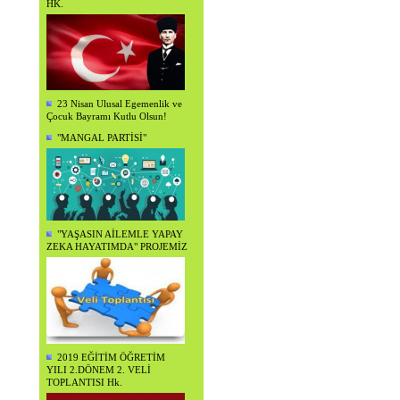
HK.
23 Nisan Ulusal Egemenlik ve
Çocuk Bayramı Kutlu Olsun!
"MANGAL PARTİSİ"
"YAŞASIN AİLEMLE YAPAY
ZEKA HAYATIMDA" PROJEMİZ
2019 EĞİTİM ÖĞRETİM
YILI 2.DÖNEM 2. VELİ
TOPLANTISI Hk.