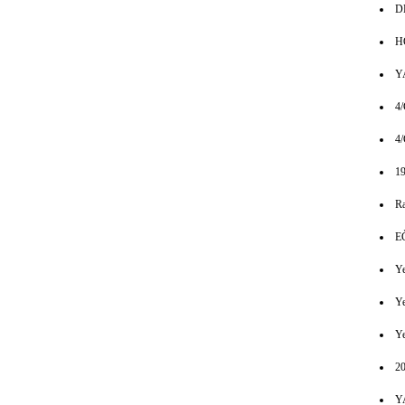
D
H
Y
4
4
1
Ra
E
Ye
Ye
Ye
20
Y