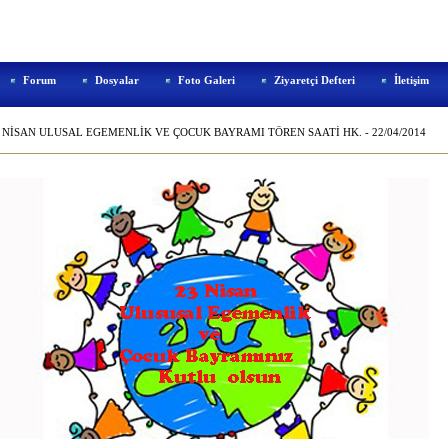
Forum
Dosyalar
Foto Galeri
Ziyaretçi Defteri
İletişim
 NİSAN ULUSAL EGEMENLİK VE ÇOCUK BAYRAMI TÖREN SAATİ HK. - 22/04/2014