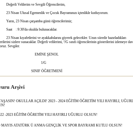
erli Velilerim ve Sevgili Öğrencilerim,
Nisan Ulusal Egemenlik ve Çocuk Bayramınızı içtenlikle kutluyorum.
ın, 23 Nisan çarşamba günü öğrencilerimiz;
t : 9:30'da okulda bulunacaklar.
isan kıyafetlerini ve ayakkabılarını giyerek gelecekler. Uzun süredir hazırladıkları
erilerini sizlere sunacaklar. Değerli velilerimi, !/G sınıfı öğrencilerinin gösterilerini izlemeye dav
oruz. Sevgiler.
MİNE ŞENOL
1/G
INIF ÖĞRETMENİ
uru Arşivi
YAŞASIN! OKULLAR AÇILDI! 2023 - 2024 EĞİTİM ÖĞRETİM YILI HAYIRLI, UĞUR
UN!
022 -2023 EĞİTİM ÖĞRETİM YILI HAYIRLI UĞURLU OLSUN!
9 MAYIS ATATÜRK Ü ANMA GENÇLİK VE SPOR BAYRAMI KUTLU OLSUN!