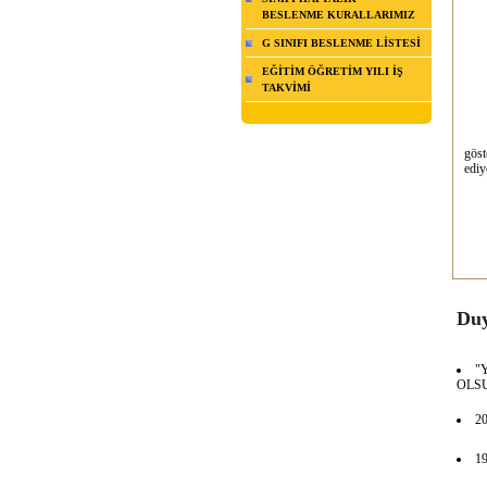
BESLENME KURALLARIMIZ
Değ
G SINIFI BESLENME LİSTESİ
23 
EĞİTİM ÖĞRETİM YILI İŞ
Yar
TAKVİMİ
Saa
23 N
göst
ediy
E
S
Duy
"
OLS
2
1