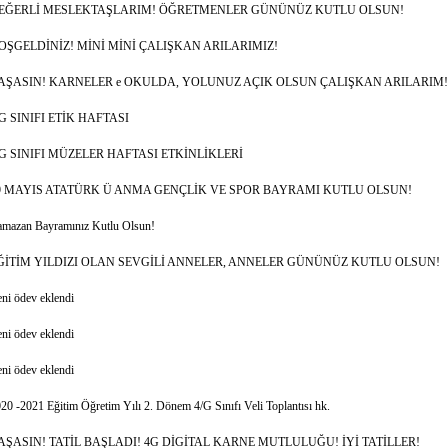
EĞERLİ MESLEKTAŞLARIM! ÖĞRETMENLER GÜNÜNÜZ KUTLU OLSUN!
OŞGELDİNİZ! MİNİ MİNİ ÇALIŞKAN ARILARIMIZ!
AŞASIN! KARNELER e OKULDA, YOLUNUZ AÇIK OLSUN ÇALIŞKAN ARILARIM!
/G SINIFI ETİK HAFTASI
/G SINIFI MÜZELER HAFTASI ETKİNLİKLERİ
9 MAYIS ATATÜRK Ü ANMA GENÇLİK VE SPOR BAYRAMI KUTLU OLSUN!
mazan Bayramınız Kutlu Olsun!
ĞİTİM YILDIZI OLAN SEVGİLİ ANNELER, ANNELER GÜNÜNÜZ KUTLU OLSUN!
ni ödev eklendi
ni ödev eklendi
ni ödev eklendi
20 -2021 Eğitim Öğretim Yılı 2. Dönem 4/G Sınıfı Veli Toplantısı hk.
AŞASIN! TATİL BAŞLADI! 4G DİGİTAL KARNE MUTLULUĞU! İYİ TATİLLER!