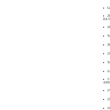
Ge
2
DA V
10
Ye
20
23
Tü
S
3
ANNE
2
2
1/