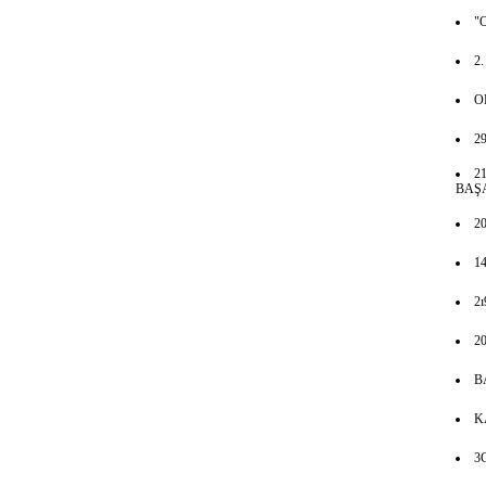
"
2
O
2
2
BAŞ
2
1
2
2
B
K
3