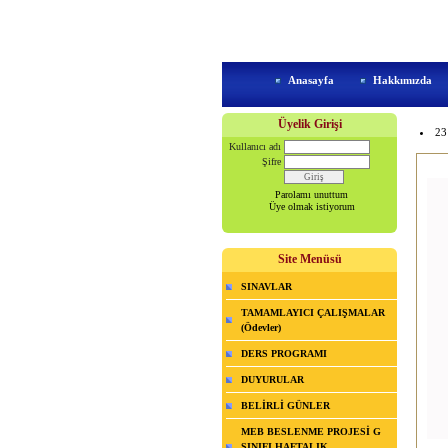
Anasayfa
Hakkımızda
Üyelik Girişi
23
Kullanıcı adı
Şifre
Parolamı unuttum
Üye olmak istiyorum
Site Menüsü
SINAVLAR
TAMAMLAYICI ÇALIŞMALAR
(Ödevler)
DERS PROGRAMI
DUYURULAR
BELİRLİ GÜNLER
MEB BESLENME PROJESİ G
SINIFI HAFTALIK