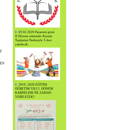
03.02.2020 Pazartesi günü
II.Dönem retmenler Kurulu
Toplantısı Nedeniyle 3 ders
yapılacak.
Z
EN
2019 -2020 EĞİTİM
ÖĞRETİM YILI I. DÖNEM
KARNELERİ NE ZAMAN
VERİLECEK?