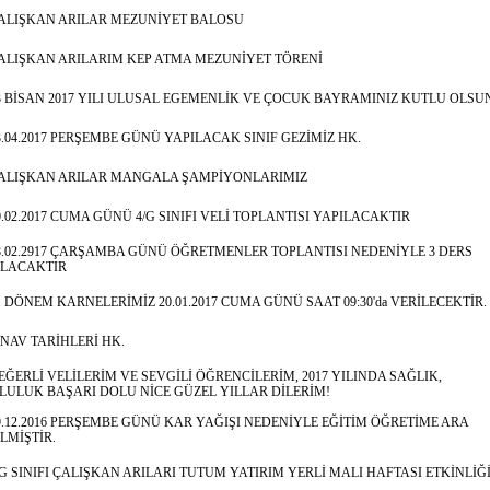
ALIŞKAN ARILAR MEZUNİYET BALOSU
ALIŞKAN ARILARIM KEP ATMA MEZUNİYET TÖRENİ
3 BİSAN 2017 YILI ULUSAL EGEMENLİK VE ÇOCUK BAYRAMINIZ KUTLU OLSU
3.04.2017 PERŞEMBE GÜNÜ YAPILACAK SINIF GEZİMİZ HK.
ALIŞKAN ARILAR MANGALA ŞAMPİYONLARIMIZ
0.02.2017 CUMA GÜNÜ 4/G SINIFI VELİ TOPLANTISI YAPILACAKTIR
8.02.2917 ÇARŞAMBA GÜNÜ ÖĞRETMENLER TOPLANTISI NEDENİYLE 3 DERS
ILACAKTIR
 . DÖNEM KARNELERİMİZ 20.01.2017 CUMA GÜNÜ SAAT 09:30'da VERİLECEKTİR.
INAV TARİHLERİ HK.
EĞERLİ VELİLERİM VE SEVGİLİ ÖĞRENCİLERİM, 2017 YILINDA SAĞLIK,
ULUK BAŞARI DOLU NİCE GÜZEL YILLAR DİLERİM!
9.12.2016 PERŞEMBE GÜNÜ KAR YAĞIŞI NEDENİYLE EĞİTİM ÖĞRETİME ARA
LMİŞTİR.
/G SINIFI ÇALIŞKAN ARILARI TUTUM YATIRIM YERLİ MALI HAFTASI ETKİNLİĞ