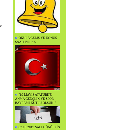
N!
OKULA GELİŞ VE DÖNÜŞ
SAATLERİ HK.
"19 MAYIS ATATÜRK'Ü
ANMA GENÇLİK VE SPOR
BAYRAMI KUTLU OLSUN!"
İ
07.05.2019 SALI GÜNÜ İZİN