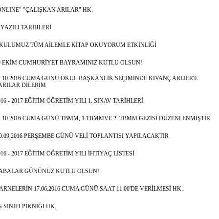
ONLINE" "ÇALIŞKAN ARILAR" HK.
. YAZILI TARİHLERİ
KULUMUZ TÜM AİLEMLE KİTAP OKUYORUM ETKİNLİĞİ
9 EKİM CUMHURİYET BAYRAMINIZ KUTLU OLSUN!
1.10.2016 CUMA GÜNÜ OKUL BAŞKANLIK SEÇİMİNDE KIVANÇ ARLIER'E
ARILAR DİLERİM
016 - 2017 EĞİTİM ÖĞRETİM YILI 1. SINAV TARİHLERİ
4.10.2016 CUMA GÜNÜ TBMM, 1.TBMMVE 2. TBMM GEZİSİ DÜZENLENMİŞTİR
ı9.09.2016 PERŞEMBE GÜNÜ VELİ TOPLANTISI YAPILACAKTIR
016 - 2017 EĞİTİM ÖĞRETİM YILI İHTİYAÇ LİSTESİ
ABALAR GÜNÜNÜZ KUTLU OLSUN!
ARNELERİN 17.06.2016 CUMA GÜNÜ SAAT 11:00'DE VERİLMESİ HK.
G SINIFI PİKNİĞİ HK.