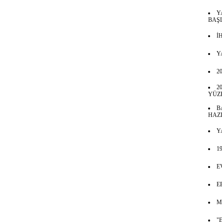
Y
BAŞ
İ
Y
20
2
YÜZE
B
HAZI
Y
1
E
E
M
"